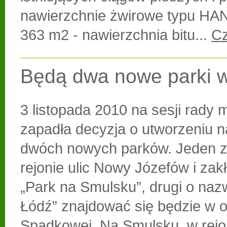
nawierzchnie żwirowe typu H
363 m2 - nawierzchnia bitu...
Cz
Będą dwa nowe parki w
3 listopada 2010 na sesji rady m
zapadła decyzja o utworzeniu n
dwóch nowych parków. Jeden z
rejonie ulic Nowy Józefów i zakł
„Park na Smulsku”, drugi o nazw
Łódź” znajdować się będzie w ok
Spadkowej. Na Smulsku, w rejo