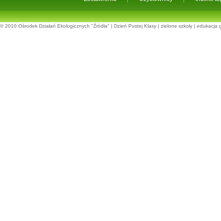
© 2010
Ośrodek Działań Ekologicznych "Źródła"
|
Dzień Pustej Klasy
|
zielone szkoły
|
edukacja 