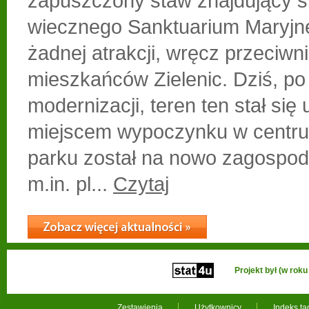
zapuszczony staw znajdujący si
wiecznego Sanktuarium Maryjne
żadnej atrakcji, wręcz przeciwn
mieszkańców Zielenic. Dziś, po
modernizacji, teren ten stał się
miejscem wypoczynku w centru
parku został na nowo zagospod
m.in. pl...
Czytaj
Projekt był (w ro
Zestawienia
Użytkownicy
Indeks t