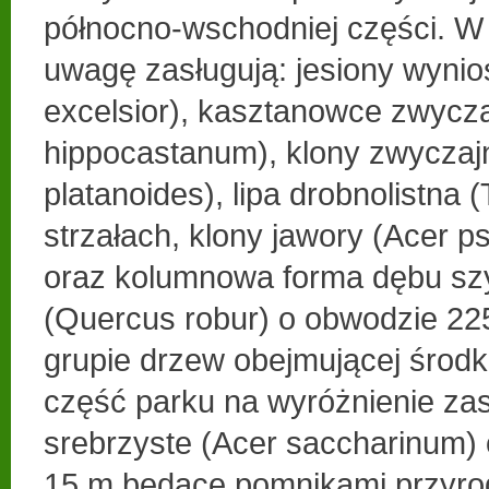
północno-wschodniej części. W 
uwagę zasługują: jesiony wynio
excelsior), kasztanowce zwycz
hippocastanum), klony zwyczaj
platanoides), lipa drobnolistna (
strzałach, klony jawory (Acer 
oraz kolumnowa forma dębu s
(Quercus robur) o obwodzie 22
grupie drzew obejmującej śro
część parku na wyróżnienie zas
srebrzyste (Acer saccharinum)
15 m będące pomnikami przyrody