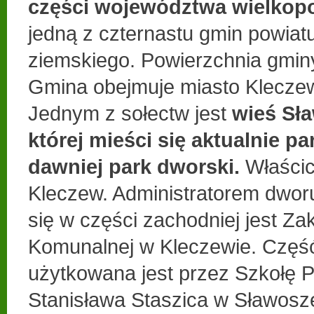
części województwa wielkopo
jedną z czternastu gmin powiat
ziemskiego. Powierzchnia gmin
Gmina obejmuje miasto Kleczew 
Jednym z sołectw jest
wieś Sł
której mieści się aktualnie pa
dawniej park dworski.
Właścic
Kleczew. Administratorem dworu
się w części zachodniej jest Z
Komunalnej w Kleczewie. Częś
użytkowana jest przez Szkołę 
Stanisława Staszica w Sławosz