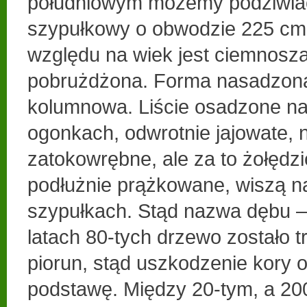
południowym możemy podziwia
szypułkowy o obwodzie 225 cm.
względu na wiek jest ciemnosza
pobrużdżona. Forma nasadzona
kolumnowa. Liście osadzone na
ogonkach, odwrotnie jajowate, 
zatokowrębne, ale za to żołędzie
podłużnie prążkowane, wiszą na
szypułkach. Stąd nazwa dębu 
latach 80-tych drzewo zostało t
piorun, stąd uszkodzenie kory 
podstawę. Między 20-tym, a 20