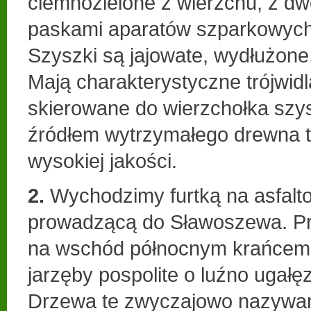
ciemnozielone z wierzchu, z d
paskami aparatów szparkowych
Szyszki są jajowate, wydłużone
Mają charakterystyczne trójwidla
skierowane do wierzchołka szys
źródłem wytrzymałego drewna 
wysokiej jakości.
2.
Wychodzimy furtką na asfalt
prowadzącą do Sławoszewa. Pr
na wschód północnym krańcem
jarzęby pospolite o luźno ugałę
Drzewa te zwyczajowo nazywan