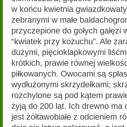
w końcu kwietnia gwiazdkowaty
zebranymi w małe baldachogron
przyczepione do gołych gałęzi 
“kwiatek przy kożuchu”. Ale zar
dużymi, pięcioklapkowymi liśćm
krótkich, prawie równej wielkoś
piłkowanych. Owocami są spłas
wydłużonymi skrzydełkami; skr
rozchylone są pod kątem prawie
żyją do 200 lat. Ich drewno ma 
jest żółtawobiałe z odcieniem 