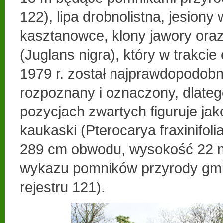
122), lipa drobnolistna, jesiony 
kasztanowce, klony jawory ora
(Juglans nigra), który w trakcie
1979 r. został najprawdopodobni
rozpoznany i oznaczony, dlate
pozycjach zwartych figuruje ja
kaukaski (Pterocarya fraxinifol
289 cm obwodu, wysokość 22 m 
wykazu pomników przyrody gmi
rejestru 121).