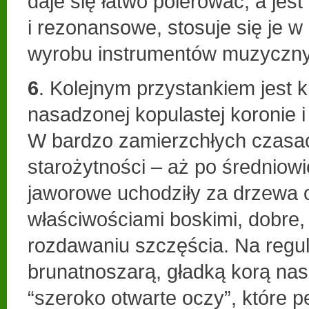
daje się łatwo polerować, a jest
i rezonansowe, stosuje się je w
wyrobu instrumentów muzyczn
6
. Kolejnym przystankiem jest k
nasadzonej kopulastej koronie 
W bardzo zamierzchłych czasac
starożytności – aż po średniow
jaworowe uchodziły za drzewa
właściwościami boskimi, dobre,
rozdawaniu szczęścia. Na regu
brunatnoszarą, gładką korą na
“szeroko otwarte oczy”, które 