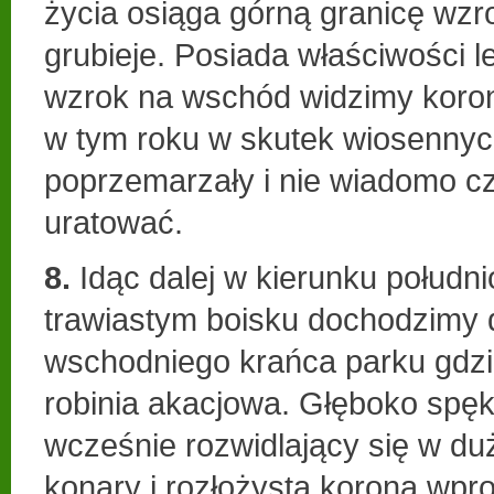
życia osiąga górną granicę wzro
grubieje. Posiada właściwości l
wzrok na wschód widzimy koron
w tym roku w skutek wiosenny
poprzemarzały i nie wiadomo cz
uratować.
8.
Idąc dalej w kierunku połud
trawiastym boisku dochodzimy 
wschodniego krańca parku gdzi
robinia akacjowa. Głęboko spęk
wcześnie rozwidlający się w du
konary i rozłożysta korona wp