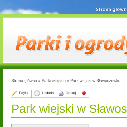
Strona główn
Strona główna
»
Parki wiejskie
»
Park wiejski w Sławoszewku
Edytuj
Historia
Drukuj
Park wiejski w Sławo