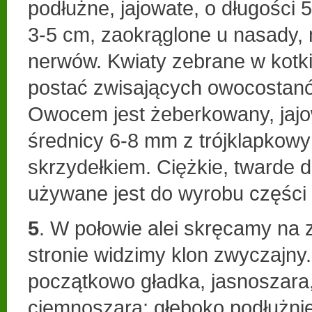
podłużne, jajowate, o długości 
3-5 cm, zaokrąglone u nasady, 
nerwów. Kwiaty zebrane w kotk
postać zwisających owocostanó
Owocem jest żeberkowany, jajo
średnicy 6-8 mm z trójklapkow
skrzydełkiem. Ciężkie, twarde 
używane jest do wyrobu części 
5
. W połowie alei skręcamy na 
stronie widzimy klon zwyczajny.
początkowo gładka, jasnoszara,
ciemnoszara; głęboko podłużni