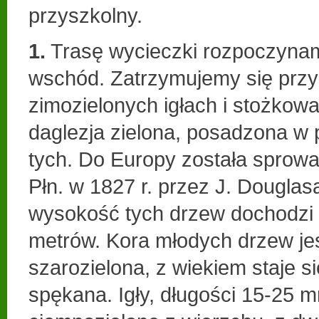
przyszkolny.
1.
Trasę wycieczki rozpoczynamy
wschód. Zatrzymujemy się przy
zimozielonych igłach i stożkowat
daglezja zielona, posadzona w 
tych. Do Europy została sprow
Płn. w 1827 r. przez J. Douglas
wysokość tych drzew dochodzi 
metrów. Kora młodych drzew jes
szarozielona, z wiekiem staje si
spękana. Igły, długości 15-25 