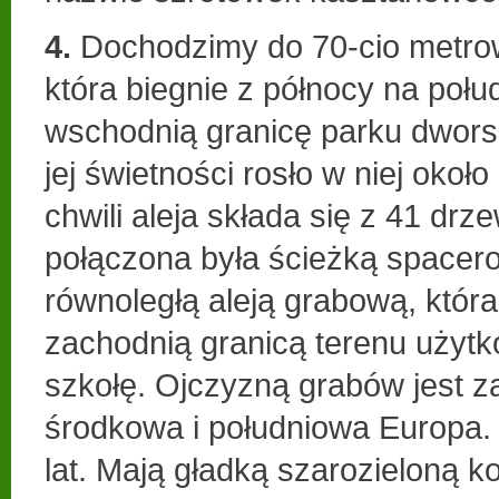
4.
Dochodzimy do 70-cio metrow
która biegnie z północy na połu
wschodnią granicę parku dwors
jej świetności rosło w niej okoł
chwili aleja składa się z 41 drz
połączona była ścieżką spacer
równoległą aleją grabową, która 
zachodnią granicą terenu użyt
szkołę. Ojczyzną grabów jest z
środkowa i południowa Europa.
lat. Mają gładką szarozieloną ko