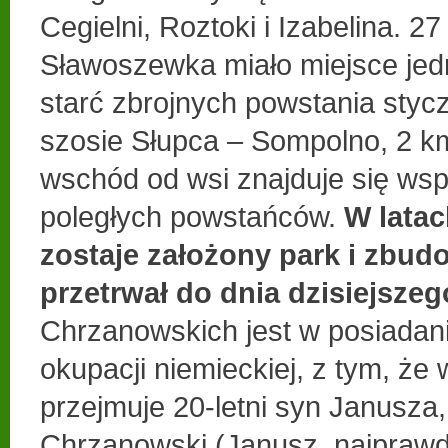
Cegielni, Roztoki i Izabelina. 27
Sławoszewka miało miejsce jedn
starć zbrojnych powstania styc
szosie Słupca – Sompolno, 2 k
wschód od wsi znajduje się wsp
poległych powstańców.
W latac
zostaje założony park i zbud
przetrwał do dnia dzisiejszeg
Chrzanowskich jest w posiadan
okupacji niemieckiej, z tym, że
przejmuje 20-letni syn Janusza
Chrzanowski (Janusz, najpraw