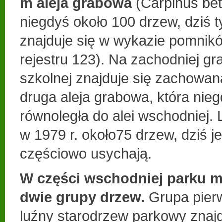
m aleja grabowa
(Carpinus bet
niegdyś około 100 drzew, dziś ty
znajduje się w wykazie pomnikó
rejestru 123). Na zachodniej gra
szkolnej znajduje się zachowan
druga aleja grabowa, która nieg
równoległa do alei wschodniej. 
w 1979 r. około75 drzew, dziś je
częściowo usychają.
W części wschodniej parku 
dwie grupy drzew.
Grupa pier
luźny starodrzew parkowy znajd