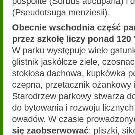
pospolite (Sorbus aucuparia) i d
(Pseudotsuga menziesii).
Obecnie wschodnia część pa
przez szkołę liczy ponad 120
W parku występuje wiele gatunk
glistnik jaskółcze ziele, czosnac
stokłosa dachowa, kupkówka pos
czepna, przetacznik ożankowy i
Starodrzew parkowy stwarza d
do bytowania i rozwoju licznyc
owadów. W czasie prowadzon
się zaobserwować
: pliszki, si