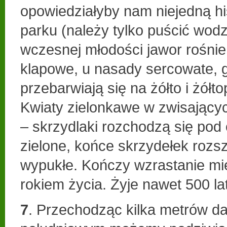
opowiedziałyby nam niejedną hi
parku (należy tylko puścić wodz
wczesnej młodości jawor rośnie 
klapowe, u nasady sercowate, g
przebarwiają się na żółto i żół
Kwiaty zielonkawe w zwisając
– skrzydlaki rozchodzą się pod
zielone, końce skrzydełek rozs
wypukłe. Kończy wzrastanie mi
rokiem życia. Żyje nawet 500 lat
7
. Przechodząc kilka metrów da