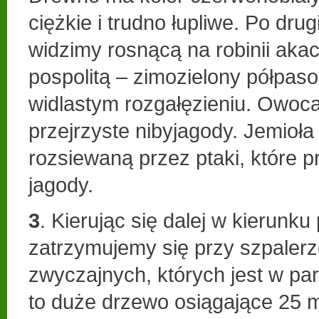
ciężkie i trudno łupliwe. Po drugi
widzimy rosnącą na robinii akac
pospolitą – zimozielony półpas
widlastym rozgałęzieniu. Owoca
przejrzyste nibyjagody. Jemioła j
rozsiewaną przez ptaki, które p
jagody.
3
. Kierując się dalej w kierunk
zatrzymujemy się przy szpale
zwyczajnych, których jest w par
to duże drzewo osiągające 25 