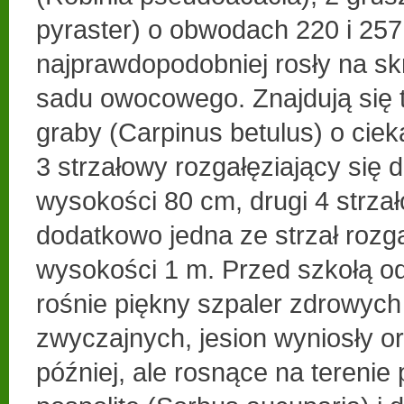
pyraster) o obwodach 220 i 257
najprawdopodobniej rosły na s
sadu owocowego. Znajdują się t
graby (Carpinus betulus) o ciek
3 strzałowy rozgałęziający się
wysokości 80 cm, drugi 4 strza
dodatkowo jedna ze strzał rozga
wysokości 1 m. Przed szkołą od
rośnie piękny szpaler zdrowyc
zwyczajnych, jesion wyniosły 
później, ale rosnące na terenie