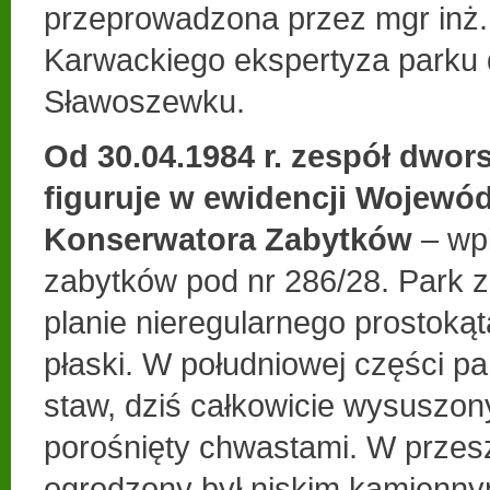
przeprowadzona przez mgr inż
Karwackiego ekspertyza parku
Sławoszewku.
Od 30.04.1984 r. zespół dwo
figuruje w ewidencji Wojewó
Konserwatora Zabytków
– wp
zabytków pod nr 286/28. Park z
planie nieregularnego prostokąt
płaski. W południowej części pa
staw, dziś całkowicie wysuszon
porośnięty chwastami. W przesz
ogrodzony był niskim kamienny