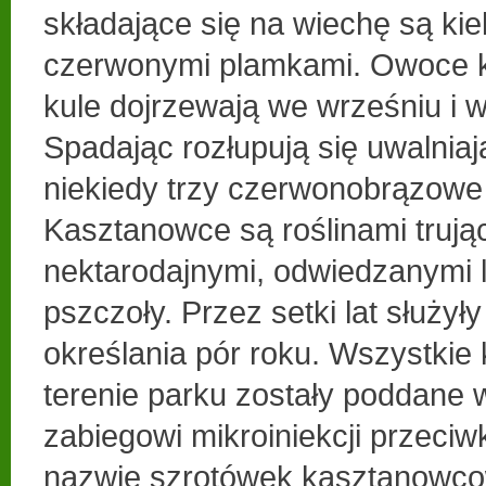
składające się na wiechę są kiel
czerwonymi plamkami. Owoce k
kule dojrzewają we wrześniu i w
Spadając rozłupują się uwalniaj
niekiedy trzy czerwonobrązowe
Kasztanowce są roślinami trując
nektarodajnymi, odwiedzanymi l
pszczoły. Przez setki lat służy
określania pór roku. Wszystkie
terenie parku zostały poddane 
zabiegowi mikroiniekcji przeci
nazwie szrotówek kasztanowco