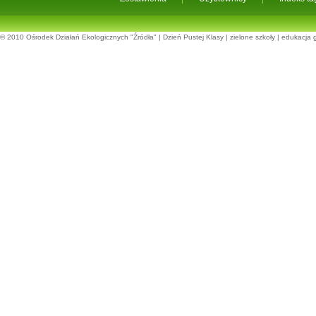
© 2010
Ośrodek Działań Ekologicznych "Źródła"
|
Dzień Pustej Klasy
|
zielone szkoły
|
edukacja 