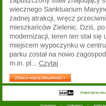
zapuszczony staw znajdujący si
wiecznego Sanktuarium Maryjne
żadnej atrakcji, wręcz przeciwn
mieszkańców Zielenic. Dziś, po
modernizacji, teren ten stał się
miejscem wypoczynku w centru
parku został na nowo zagospod
m.in. pl...
Czytaj
Projekt był (w ro
Zestawienia
Użytkownicy
Indeks t