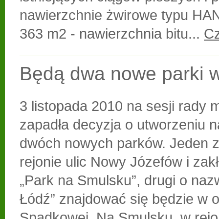
nawierzchnie żwirowe typu H
363 m2 - nawierzchnia bitu...
Cz
Będą dwa nowe parki w
3 listopada 2010 na sesji rady m
zapadła decyzja o utworzeniu n
dwóch nowych parków. Jeden z
rejonie ulic Nowy Józefów i zakł
„Park na Smulsku”, drugi o nazw
Łódź” znajdować się będzie w ok
Spadkowej. Na Smulsku, w rejo