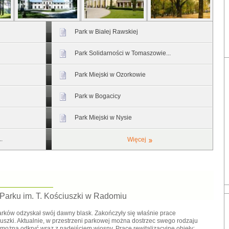
Park w Białej Rawskiej
Park Solidarności w Tomaszowie...
Park Miejski w Ozorkowie
Park w Bogacicy
Park Miejski w Nysie
.
Więcej
 Parku im. T. Kościuszki w Radomiu
rków odzyskał swój dawny blask. Zakończyły się właśnie prace
uszki. Aktualnie, w przestrzeni parkowej można dostrzec swego rodzaju
można odkryć wraz z nadejściem wiosny. Prace rewitalizacyjne objęły: