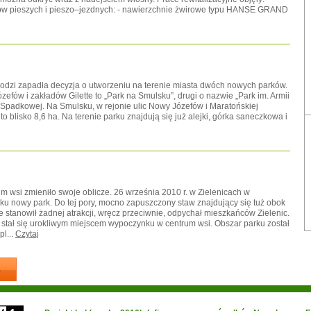
gów pieszych i pieszo–jezdnych: - nawierzchnie żwirowe typu HANSE GRAND
 Łodzi zapadła decyzja o utworzeniu na terenie miasta dwóch nowych parków.
efów i zakładów Gilette to „Park na Smulsku”, drugi o nazwie „Park im. Armii
y Spadkowej. Na Smulsku, w rejonie ulic Nowy Józefów i Maratońskiej
 blisko 8,6 ha. Na terenie parku znajdują się już alejki, górka saneczkowa i
 wsi zmieniło swoje oblicze. 26 września 2010 r. w Zielenicach w
u nowy park. Do tej pory, mocno zapuszczony staw znajdujący się tuż obok
 stanowił żadnej atrakcji, wręcz przeciwnie, odpychał mieszkańców Zielenic.
n stał się urokliwym miejscem wypoczynku w centrum wsi. Obszar parku został
l...
Czytaj