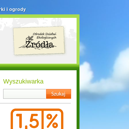
rki i ogrody
Wyszukiwarka