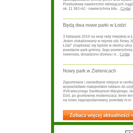
Przebudowę nawierzchni istniejących cią
ok. 11 363 m2 - nawierzchnia bitu...
Czytaj
Będą dwa nowe parki w Łodzi
3 listopada 2010 na sesji rady miejskiej w
Jeden zlokalizowany w rejonie ulic Nowy Józ
Łódź” znajdować się będzie w okolicy ulic
powstanie park gminny. Jego powierzchnia to
rowerowa, dosadzono drzewa i k...
Czytaj
Nowy park w Zielenicach
Zapomniane i zaniedbane miejsce w centrum
województwie małopolskim oddano do użytk
XVII-wiecznego Sanktuarium Maryjnego, nie
Dziś, po gruntownej modernizacji, teren te
na nowo zagospodarowany, powstały m.in. p