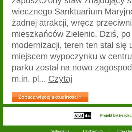
zapuszczony staw znajdujący si
wiecznego Sanktuarium Maryjne
żadnej atrakcji, wręcz przeciwn
mieszkańców Zielenic. Dziś, po
modernizacji, teren ten stał się
miejscem wypoczynku w centru
parku został na nowo zagospod
m.in. pl...
Czytaj
Projekt był (w ro
Zestawienia
Użytkownicy
Indeks t