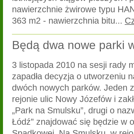
nawierzchnie żwirowe typu H
363 m2 - nawierzchnia bitu...
Cz
Będą dwa nowe parki w
3 listopada 2010 na sesji rady m
zapadła decyzja o utworzeniu n
dwóch nowych parków. Jeden z
rejonie ulic Nowy Józefów i zakł
„Park na Smulsku”, drugi o nazw
Łódź” znajdować się będzie w ok
Spadkowej. Na Smulsku, w rejo