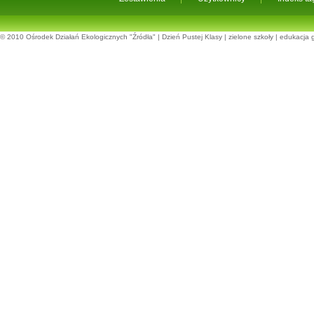
© 2010
Ośrodek Działań Ekologicznych "Źródła"
|
Dzień Pustej Klasy
|
zielone szkoły
|
edukacja 