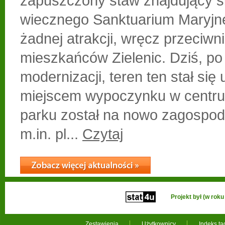
zapuszczony staw znajdujący si
wiecznego Sanktuarium Maryjne
żadnej atrakcji, wręcz przeciwn
mieszkańców Zielenic. Dziś, po
modernizacji, teren ten stał się
miejscem wypoczynku w centru
parku został na nowo zagospod
m.in. pl...
Czytaj
Projekt był (w ro
Zestawienia
Użytkownicy
Indeks t