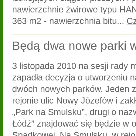
nawierzchnie żwirowe typu H
363 m2 - nawierzchnia bitu...
Cz
Będą dwa nowe parki w
3 listopada 2010 na sesji rady m
zapadła decyzja o utworzeniu n
dwóch nowych parków. Jeden z
rejonie ulic Nowy Józefów i zakł
„Park na Smulsku”, drugi o nazw
Łódź” znajdować się będzie w ok
Spadkowej. Na Smulsku, w rejo