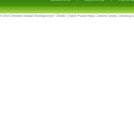
© 2010
Ośrodek Działań Ekologicznych "Źródła"
|
Dzień Pustej Klasy
|
zielone szkoły
|
edukacja 