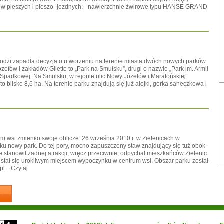
gów pieszych i pieszo–jezdnych: - nawierzchnie żwirowe typu HANSE GRAND
 Łodzi zapadła decyzja o utworzeniu na terenie miasta dwóch nowych parków.
efów i zakładów Gilette to „Park na Smulsku”, drugi o nazwie „Park im. Armii
y Spadkowej. Na Smulsku, w rejonie ulic Nowy Józefów i Maratońskiej
 blisko 8,6 ha. Na terenie parku znajdują się już alejki, górka saneczkowa i
 wsi zmieniło swoje oblicze. 26 września 2010 r. w Zielenicach w
u nowy park. Do tej pory, mocno zapuszczony staw znajdujący się tuż obok
 stanowił żadnej atrakcji, wręcz przeciwnie, odpychał mieszkańców Zielenic.
n stał się urokliwym miejscem wypoczynku w centrum wsi. Obszar parku został
l...
Czytaj