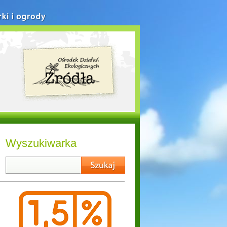
rki i ogrody
Wyszukiwarka