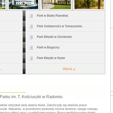
Park w Białej Rawskiej
Park Solidarności w Tomaszowie...
Park Miejski w Ozorkowie
Park w Bogacicy
Park Miejski w Nysie
.
Więcej
 Parku im. T. Kościuszki w Radomiu
rków odzyskał swój dawny blask. Zakończyły się właśnie prace
uszki. Aktualnie, w przestrzeni parkowej można dostrzec swego rodzaju
można odkryć wraz z nadejściem wiosny. Prace rewitalizacyjne objęły: