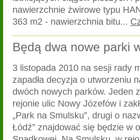
nawierzchnie żwirowe typu H
363 m2 - nawierzchnia bitu...
Cz
Będą dwa nowe parki w
3 listopada 2010 na sesji rady m
zapadła decyzja o utworzeniu n
dwóch nowych parków. Jeden z
rejonie ulic Nowy Józefów i zakł
„Park na Smulsku”, drugi o nazw
Łódź” znajdować się będzie w ok
Spadkowej. Na Smulsku, w rejo