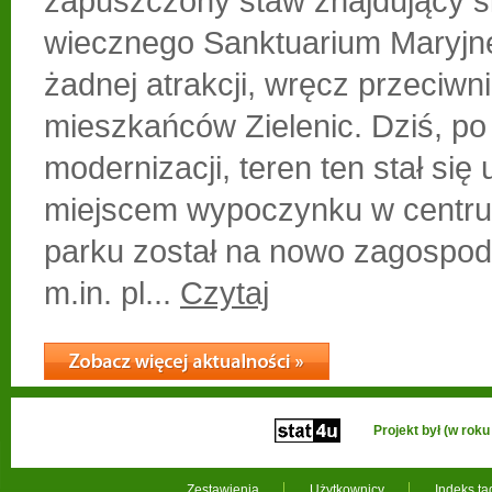
zapuszczony staw znajdujący si
wiecznego Sanktuarium Maryjne
żadnej atrakcji, wręcz przeciwn
mieszkańców Zielenic. Dziś, po
modernizacji, teren ten stał się
miejscem wypoczynku w centru
parku został na nowo zagospod
m.in. pl...
Czytaj
Projekt był (w ro
Zestawienia
Użytkownicy
Indeks t