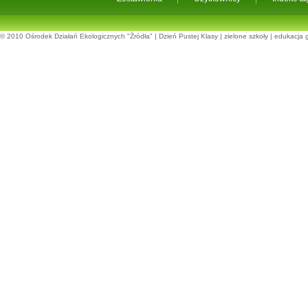
© 2010
Ośrodek Działań Ekologicznych "Źródła"
|
Dzień Pustej Klasy
|
zielone szkoły
|
edukacja 