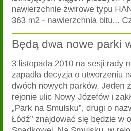
nawierzchnie żwirowe typu H
363 m2 - nawierzchnia bitu...
Cz
Będą dwa nowe parki w
3 listopada 2010 na sesji rady m
zapadła decyzja o utworzeniu n
dwóch nowych parków. Jeden z
rejonie ulic Nowy Józefów i zakł
„Park na Smulsku”, drugi o nazw
Łódź” znajdować się będzie w ok
Spadkowej. Na Smulsku, w rejo