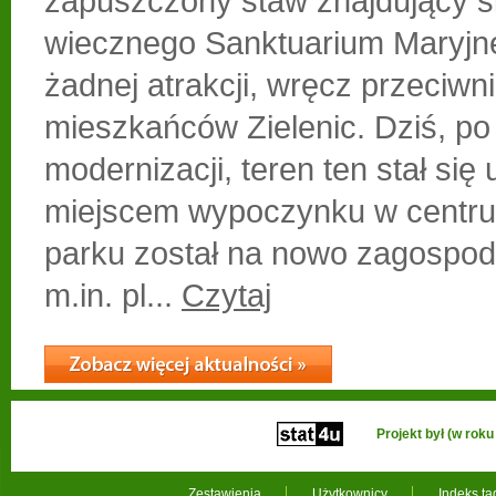
zapuszczony staw znajdujący si
wiecznego Sanktuarium Maryjne
żadnej atrakcji, wręcz przeciwn
mieszkańców Zielenic. Dziś, po
modernizacji, teren ten stał się
miejscem wypoczynku w centru
parku został na nowo zagospod
m.in. pl...
Czytaj
Projekt był (w ro
Zestawienia
Użytkownicy
Indeks t