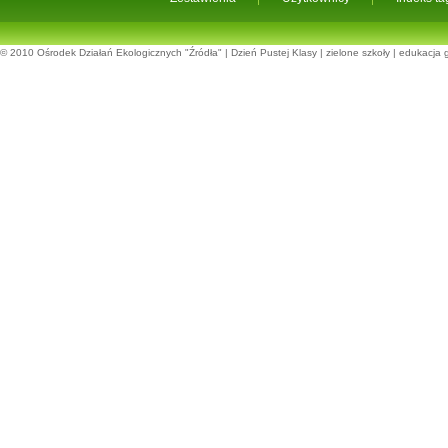
© 2010
Ośrodek Działań Ekologicznych "Źródła"
|
Dzień Pustej Klasy
|
zielone szkoły
|
edukacja 