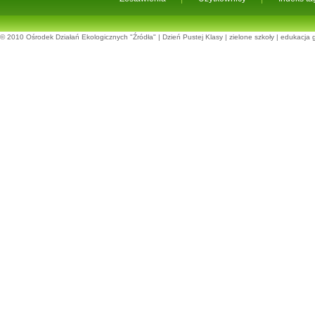
© 2010
Ośrodek Działań Ekologicznych "Źródła"
|
Dzień Pustej Klasy
|
zielone szkoły
|
edukacja 