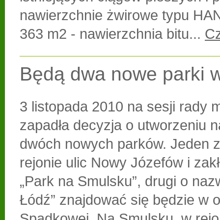
nawierzchnie żwirowe typu H
363 m2 - nawierzchnia bitu...
Cz
Będą dwa nowe parki w
3 listopada 2010 na sesji rady m
zapadła decyzja o utworzeniu n
dwóch nowych parków. Jeden z
rejonie ulic Nowy Józefów i zakł
„Park na Smulsku”, drugi o nazw
Łódź” znajdować się będzie w ok
Spadkowej. Na Smulsku, w rejo