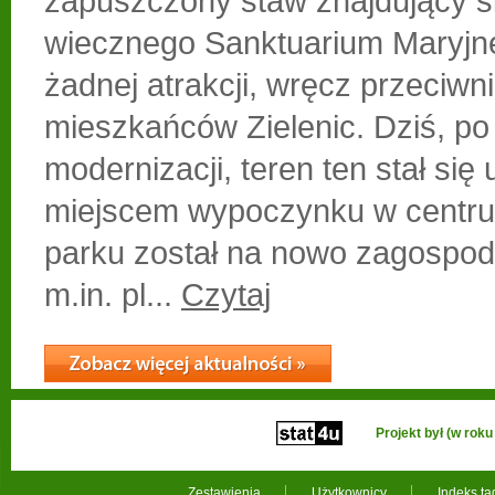
zapuszczony staw znajdujący si
wiecznego Sanktuarium Maryjne
żadnej atrakcji, wręcz przeciwn
mieszkańców Zielenic. Dziś, po
modernizacji, teren ten stał się
miejscem wypoczynku w centru
parku został na nowo zagospod
m.in. pl...
Czytaj
Projekt był (w ro
Zestawienia
Użytkownicy
Indeks t