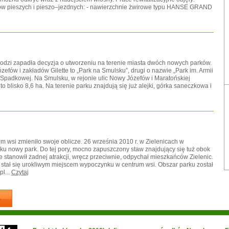
gów pieszych i pieszo–jezdnych: - nawierzchnie żwirowe typu HANSE GRAND
 Łodzi zapadła decyzja o utworzeniu na terenie miasta dwóch nowych parków.
efów i zakładów Gilette to „Park na Smulsku”, drugi o nazwie „Park im. Armii
y Spadkowej. Na Smulsku, w rejonie ulic Nowy Józefów i Maratońskiej
 blisko 8,6 ha. Na terenie parku znajdują się już alejki, górka saneczkowa i
 wsi zmieniło swoje oblicze. 26 września 2010 r. w Zielenicach w
u nowy park. Do tej pory, mocno zapuszczony staw znajdujący się tuż obok
 stanowił żadnej atrakcji, wręcz przeciwnie, odpychał mieszkańców Zielenic.
n stał się urokliwym miejscem wypoczynku w centrum wsi. Obszar parku został
l...
Czytaj