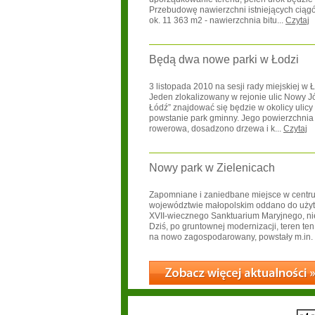
Przebudowę nawierzchni istniejących cią
ok. 11 363 m2 - nawierzchnia bitu...
Czytaj
Będą dwa nowe parki w Łodzi
3 listopada 2010 na sesji rady miejskiej w
Jeden zlokalizowany w rejonie ulic Nowy Józ
Łódź” znajdować się będzie w okolicy ulic
powstanie park gminny. Jego powierzchnia to
rowerowa, dosadzono drzewa i k...
Czytaj
Nowy park w Zielenicach
Zapomniane i zaniedbane miejsce w centrum
województwie małopolskim oddano do użytk
XVII-wiecznego Sanktuarium Maryjnego, nie
Dziś, po gruntownej modernizacji, teren te
na nowo zagospodarowany, powstały m.in. p