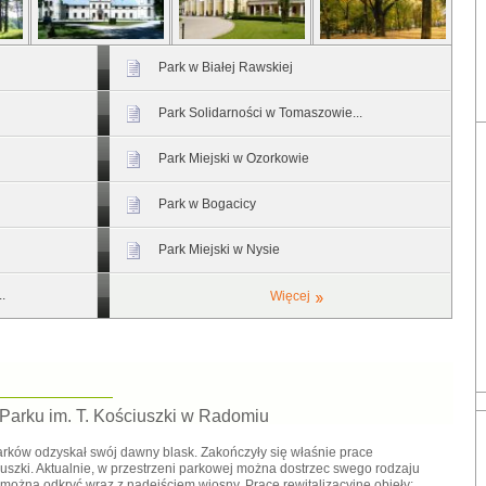
Park w Białej Rawskiej
Park Solidarności w Tomaszowie...
Park Miejski w Ozorkowie
Park w Bogacicy
Park Miejski w Nysie
.
Więcej
 Parku im. T. Kościuszki w Radomiu
rków odzyskał swój dawny blask. Zakończyły się właśnie prace
uszki. Aktualnie, w przestrzeni parkowej można dostrzec swego rodzaju
można odkryć wraz z nadejściem wiosny. Prace rewitalizacyjne objęły: