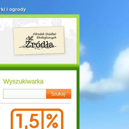
rki i ogrody
Wyszukiwarka