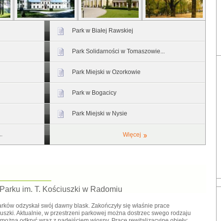
Park w Białej Rawskiej
Park Solidarności w Tomaszowie...
Park Miejski w Ozorkowie
Park w Bogacicy
Park Miejski w Nysie
.
Więcej
 Parku im. T. Kościuszki w Radomiu
rków odzyskał swój dawny blask. Zakończyły się właśnie prace
uszki. Aktualnie, w przestrzeni parkowej można dostrzec swego rodzaju
można odkryć wraz z nadejściem wiosny. Prace rewitalizacyjne objęły: