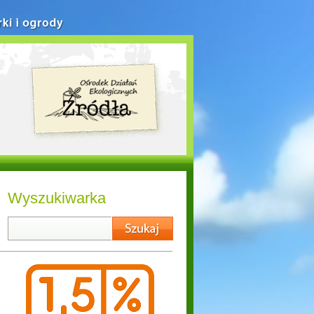
rki i ogrody
Wyszukiwarka