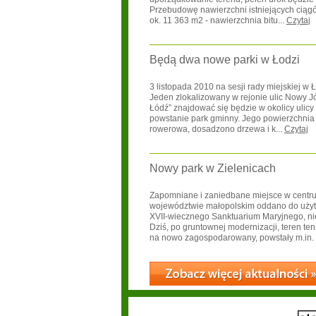
Przebudowę nawierzchni istniejących cią
ok. 11 363 m2 - nawierzchnia bitu...
Czytaj
Będą dwa nowe parki w Łodzi
3 listopada 2010 na sesji rady miejskiej w
Jeden zlokalizowany w rejonie ulic Nowy Józ
Łódź” znajdować się będzie w okolicy ulic
powstanie park gminny. Jego powierzchnia to
rowerowa, dosadzono drzewa i k...
Czytaj
Nowy park w Zielenicach
Zapomniane i zaniedbane miejsce w centrum
województwie małopolskim oddano do użytk
XVII-wiecznego Sanktuarium Maryjnego, nie
Dziś, po gruntownej modernizacji, teren te
na nowo zagospodarowany, powstały m.in. p