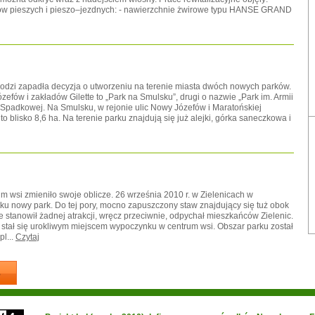
gów pieszych i pieszo–jezdnych: - nawierzchnie żwirowe typu HANSE GRAND
 Łodzi zapadła decyzja o utworzeniu na terenie miasta dwóch nowych parków.
efów i zakładów Gilette to „Park na Smulsku”, drugi o nazwie „Park im. Armii
y Spadkowej. Na Smulsku, w rejonie ulic Nowy Józefów i Maratońskiej
 blisko 8,6 ha. Na terenie parku znajdują się już alejki, górka saneczkowa i
 wsi zmieniło swoje oblicze. 26 września 2010 r. w Zielenicach w
u nowy park. Do tej pory, mocno zapuszczony staw znajdujący się tuż obok
 stanowił żadnej atrakcji, wręcz przeciwnie, odpychał mieszkańców Zielenic.
n stał się urokliwym miejscem wypoczynku w centrum wsi. Obszar parku został
l...
Czytaj