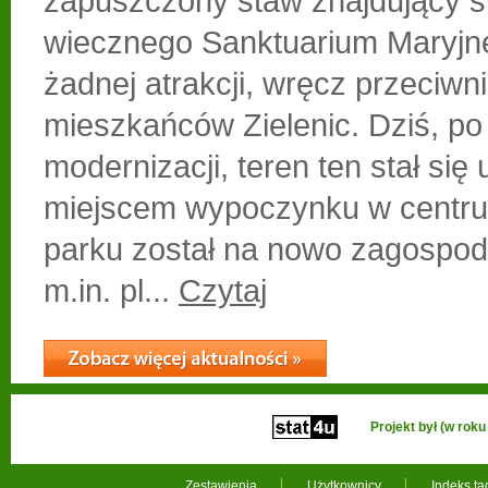
zapuszczony staw znajdujący si
wiecznego Sanktuarium Maryjne
żadnej atrakcji, wręcz przeciwn
mieszkańców Zielenic. Dziś, po
modernizacji, teren ten stał się
miejscem wypoczynku w centru
parku został na nowo zagospod
m.in. pl...
Czytaj
Projekt był (w ro
Zestawienia
Użytkownicy
Indeks t