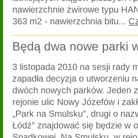
nawierzchnie żwirowe typu H
363 m2 - nawierzchnia bitu...
Cz
Będą dwa nowe parki w
3 listopada 2010 na sesji rady m
zapadła decyzja o utworzeniu n
dwóch nowych parków. Jeden z
rejonie ulic Nowy Józefów i zakł
„Park na Smulsku”, drugi o nazw
Łódź” znajdować się będzie w ok
Spadkowej. Na Smulsku, w rejo