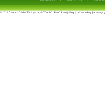
© 2010
Ośrodek Działań Ekologicznych "Źródła"
|
Dzień Pustej Klasy
|
zielone szkoły
|
edukacja 