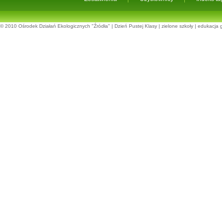
© 2010
Ośrodek Działań Ekologicznych "Źródła"
|
Dzień Pustej Klasy
|
zielone szkoły
|
edukacja 