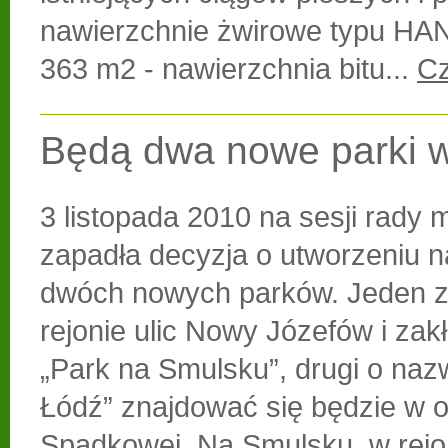
nawierzchnie żwirowe typu H
363 m2 - nawierzchnia bitu...
Cz
Będą dwa nowe parki w
3 listopada 2010 na sesji rady m
zapadła decyzja o utworzeniu n
dwóch nowych parków. Jeden z
rejonie ulic Nowy Józefów i zakł
„Park na Smulsku”, drugi o nazw
Łódź” znajdować się będzie w ok
Spadkowej. Na Smulsku, w rejo