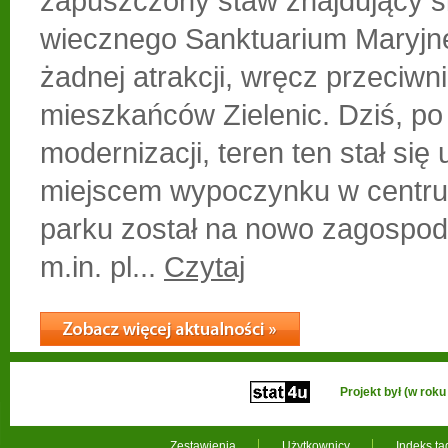
zapuszczony staw znajdujący si
wiecznego Sanktuarium Maryjne
żadnej atrakcji, wręcz przeciwn
mieszkańców Zielenic. Dziś, po
modernizacji, teren ten stał się
miejscem wypoczynku w centru
parku został na nowo zagospod
m.in. pl...
Czytaj
Projekt był (w ro
Zestawienia
Użytkownicy
Indeks t