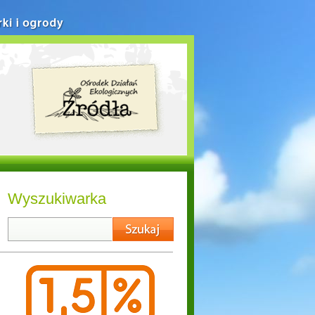
rki i ogrody
Wyszukiwarka