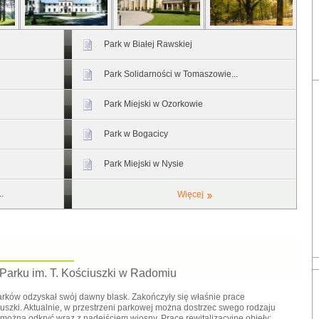
Park w Białej Rawskiej
Park Solidarności w Tomaszowie...
Park Miejski w Ozorkowie
Park w Bogacicy
Park Miejski w Nysie
.
Więcej
 Parku im. T. Kościuszki w Radomiu
rków odzyskał swój dawny blask. Zakończyły się właśnie prace
uszki. Aktualnie, w przestrzeni parkowej można dostrzec swego rodzaju
można odkryć wraz z nadejściem wiosny. Prace rewitalizacyjne objęły: