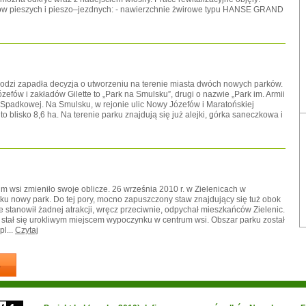
gów pieszych i pieszo–jezdnych: - nawierzchnie żwirowe typu HANSE GRAND
 Łodzi zapadła decyzja o utworzeniu na terenie miasta dwóch nowych parków.
efów i zakładów Gilette to „Park na Smulsku”, drugi o nazwie „Park im. Armii
y Spadkowej. Na Smulsku, w rejonie ulic Nowy Józefów i Maratońskiej
 blisko 8,6 ha. Na terenie parku znajdują się już alejki, górka saneczkowa i
 wsi zmieniło swoje oblicze. 26 września 2010 r. w Zielenicach w
u nowy park. Do tej pory, mocno zapuszczony staw znajdujący się tuż obok
 stanowił żadnej atrakcji, wręcz przeciwnie, odpychał mieszkańców Zielenic.
n stał się urokliwym miejscem wypoczynku w centrum wsi. Obszar parku został
l...
Czytaj