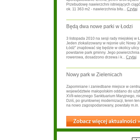
Przebudowę nawierzchni istniejących cią
ok. 11 363 m2 - nawierzchnia bitu...
Czytaj
Będą dwa nowe parki w Łodzi
3 listopada 2010 na sesji rady miejskiej w
Jeden zlokalizowany w rejonie ulic Nowy Józ
Łódź” znajdować się będzie w okolicy ulic
powstanie park gminny. Jego powierzchnia to
rowerowa, dosadzono drzewa i k...
Czytaj
Nowy park w Zielenicach
Zapomniane i zaniedbane miejsce w centrum
województwie małopolskim oddano do użytk
XVII-wiecznego Sanktuarium Maryjnego, nie
Dziś, po gruntownej modernizacji, teren te
na nowo zagospodarowany, powstały m.in. p