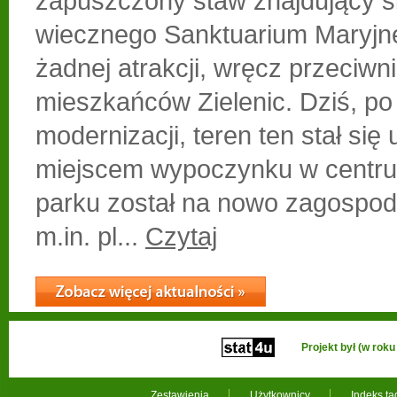
zapuszczony staw znajdujący si
wiecznego Sanktuarium Maryjne
żadnej atrakcji, wręcz przeciwn
mieszkańców Zielenic. Dziś, po
modernizacji, teren ten stał się
miejscem wypoczynku w centru
parku został na nowo zagospod
m.in. pl...
Czytaj
Projekt był (w ro
Zestawienia
Użytkownicy
Indeks t