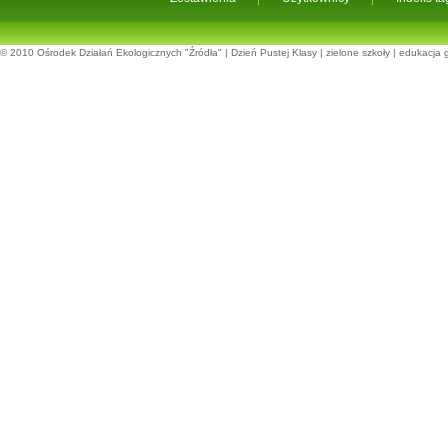
© 2010
Ośrodek Działań Ekologicznych "Źródła"
|
Dzień Pustej Klasy
|
zielone szkoły
|
edukacja 