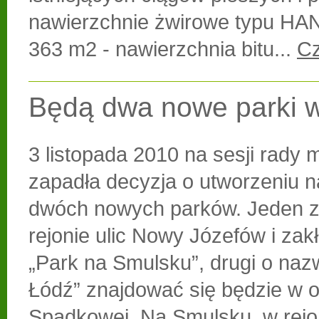
nawierzchnie żwirowe typu H
363 m2 - nawierzchnia bitu...
Cz
Będą dwa nowe parki w
3 listopada 2010 na sesji rady m
zapadła decyzja o utworzeniu n
dwóch nowych parków. Jeden z
rejonie ulic Nowy Józefów i zakł
„Park na Smulsku”, drugi o nazw
Łódź” znajdować się będzie w ok
Spadkowej. Na Smulsku, w rejo