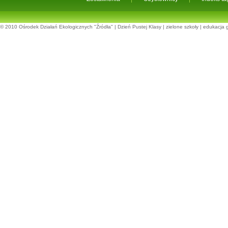
© 2010
Ośrodek Działań Ekologicznych "Źródła"
|
Dzień Pustej Klasy
|
zielone szkoły
|
edukacja 