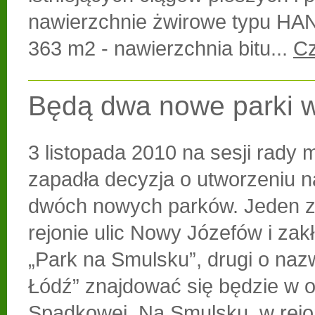
nawierzchnie żwirowe typu H
363 m2 - nawierzchnia bitu...
Cz
Będą dwa nowe parki w
3 listopada 2010 na sesji rady m
zapadła decyzja o utworzeniu n
dwóch nowych parków. Jeden z
rejonie ulic Nowy Józefów i zakł
„Park na Smulsku”, drugi o nazw
Łódź” znajdować się będzie w ok
Spadkowej. Na Smulsku, w rejo