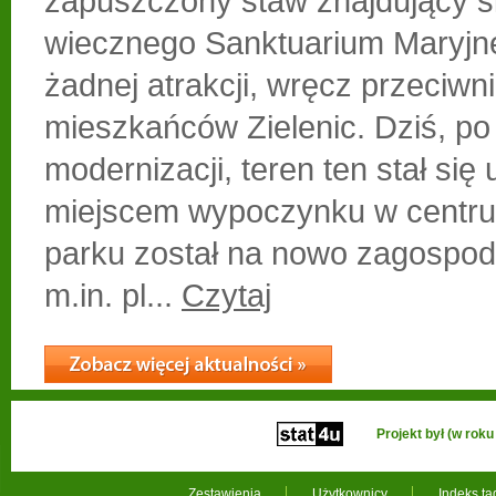
zapuszczony staw znajdujący si
wiecznego Sanktuarium Maryjne
żadnej atrakcji, wręcz przeciwn
mieszkańców Zielenic. Dziś, po
modernizacji, teren ten stał się
miejscem wypoczynku w centru
parku został na nowo zagospod
m.in. pl...
Czytaj
Projekt był (w ro
Zestawienia
Użytkownicy
Indeks t