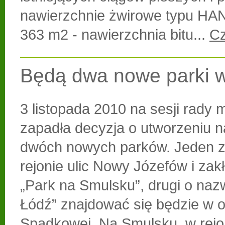
nawierzchnie żwirowe typu H
363 m2 - nawierzchnia bitu...
Cz
Będą dwa nowe parki w
3 listopada 2010 na sesji rady m
zapadła decyzja o utworzeniu n
dwóch nowych parków. Jeden z
rejonie ulic Nowy Józefów i zakł
„Park na Smulsku”, drugi o nazw
Łódź” znajdować się będzie w ok
Spadkowej. Na Smulsku, w rejo