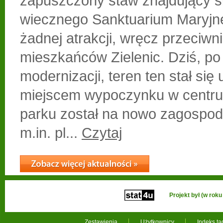
zapuszczony staw znajdujący si
wiecznego Sanktuarium Maryjne
żadnej atrakcji, wręcz przeciwn
mieszkańców Zielenic. Dziś, po
modernizacji, teren ten stał się
miejscem wypoczynku w centru
parku został na nowo zagospod
m.in. pl...
Czytaj
Projekt był (w ro
Zestawienia
Użytkownicy
Indeks t