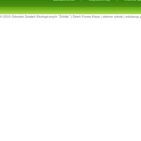
© 2010
Ośrodek Działań Ekologicznych "Źródła"
|
Dzień Pustej Klasy
|
zielone szkoły
|
edukacja 