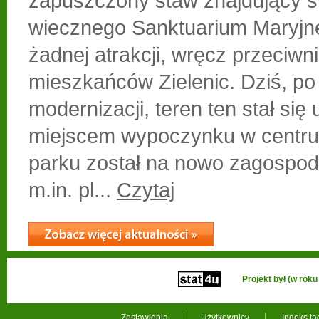
zapuszczony staw znajdujący si
wiecznego Sanktuarium Maryjne
żadnej atrakcji, wręcz przeciwn
mieszkańców Zielenic. Dziś, po
modernizacji, teren ten stał się
miejscem wypoczynku w centru
parku został na nowo zagospod
m.in. pl...
Czytaj
Projekt był (w ro
Zestawienia
Użytkownicy
Indeks t