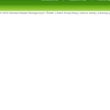
© 2010
Ośrodek Działań Ekologicznych "Źródła"
|
Dzień Pustej Klasy
|
zielone szkoły
|
edukacja 