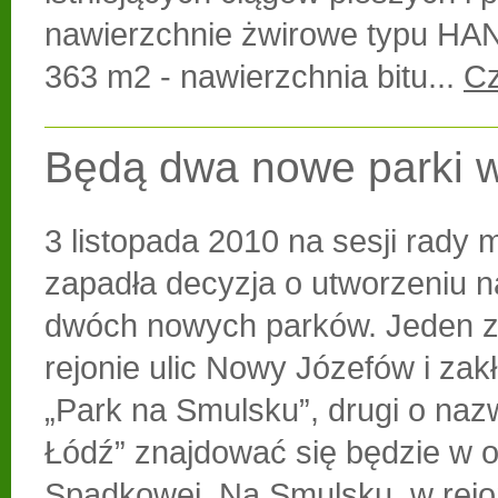
nawierzchnie żwirowe typu H
363 m2 - nawierzchnia bitu...
Cz
Będą dwa nowe parki w
3 listopada 2010 na sesji rady m
zapadła decyzja o utworzeniu n
dwóch nowych parków. Jeden z
rejonie ulic Nowy Józefów i zakł
„Park na Smulsku”, drugi o nazw
Łódź” znajdować się będzie w ok
Spadkowej. Na Smulsku, w rejo