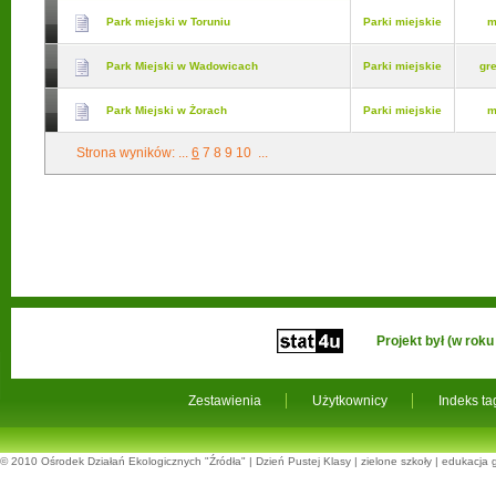
Park miejski w Toruniu
Parki miejskie
m
Park Miejski w Wadowicach
Parki miejskie
gr
Park Miejski w Żorach
Parki miejskie
m
Strona wyników:
...
6
7
8
9
10
...
Projekt był (w ro
Zestawienia
Użytkownicy
Indeks t
© 2010
Ośrodek Działań Ekologicznych "Źródła"
|
Dzień Pustej Klasy
|
zielone szkoły
|
edukacja 