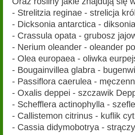
Oraz rośliny jakie znajdują się w
- Strelitzia reginae - strelicja k
- Dicksonia antarctica - diksoni
- Crassula opata - grubosz jajo
- Nerium oleander - oleander po
- Olea europaea - oliwka eurpe
- Bougainvillea glabra - bugenwi
- Passiflora caerulea - męczenn
- Oxalis deppei - szczawik Dep
- Schefflera actinophylla - szef
- Callistemon citrinus - kuflik c
- Cassia didymobotrya - strączy