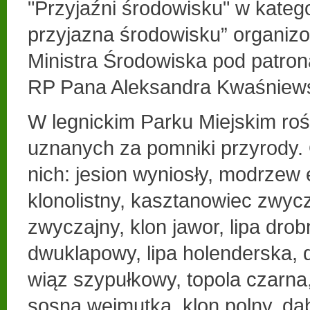
"Przyjaźni środowisku" w kateg
przyjazna środowisku” organiz
Ministra Środowiska pod patro
RP Pana Aleksandra Kwaśniews
W legnickim Parku Miejskim roś
uznanych za pomniki przyrody. 
nich: jesion wyniosły, modrzew 
klonolistny, kasztanowiec zwycz
zwyczajny, klon jawor, lipa drob
dwuklapowy, lipa holenderska, 
wiąz szypułkowy, topola czarna,
sosna wejmutka, klon polny, dą