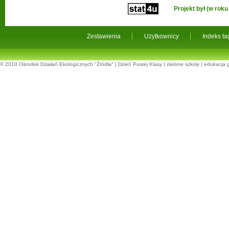
Projekt był (w ro
Zestawienia
Użytkownicy
Indeks t
© 2010
Ośrodek Działań Ekologicznych "Źródła"
|
Dzień Pustej Klasy
|
zielone szkoły
|
edukacja 