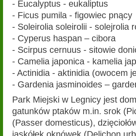
- Eucalyptus - eukaliptus
- Ficus pumila - figowiec pnący
- Soleirolia soleirolii - solejrolia
- Cyperus haspan – cibora
- Scirpus cernuus - sitowie do
- Camelia japonica - kamelia j
- Actinidia - aktinidia (owocem je
- Gardenia jasminoides – garde
Park Miejski w Legnicy jest do
gatunków ptaków m.in. srok (Pic
(Passer domesticus), dzięciołów
jaskółek oknówek (Delichon urb