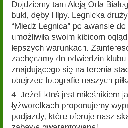
Dojdziemy tam Aleją Orła Białeg
buki, dęby i lipy. Legnicka druży
“Miedź Legnica” po awansie do d
umożliwiła swoim kibicom oglą
lepszych warunkach. Zainteres
zachęcamy do odwiedzin klubu 
znajdującego się na terenia st
obejrzeć fotografie naszych piłk
4. Jeżeli ktoś jest miłośnikiem
łyżworolkach proponujemy wyp
podjazdy, które oferuje nasz sk
zabawa gwarantowana!