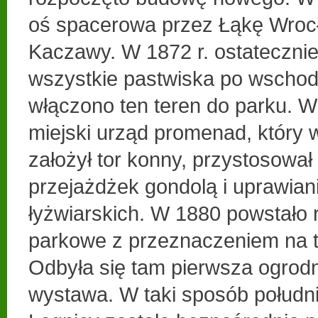
oś spacerowa przez Łąkę Wroc
Kaczawy. W 1872 r. ostateczni
wszystkie pastwiska po wschodni
włączono ten teren do parku. 
miejski urząd promenad, który 
założył tor konny, przystosował
przejażdżek gondolą i uprawian
łyżwiarskich. W 1880 powstało 
parkowe z przeznaczeniem na 
Odbyła się tam pierwsza ogrodn
wystawa. W taki sposób połudn