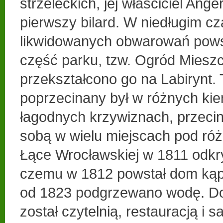
strzeleckich, jej właściciel Ang
pierwszy bilard. W niedługim cz
likwidowanych obwarowań pows
część parku, tzw. Ogród Mieszc
przekształcono go na Labirynt. 
poprzecinany był w różnych ki
łagodnych krzywiznach, przecin
sobą w wielu miejscach pod ró
Łące Wrocławskiej w 1811 odkry
czemu w 1812 powstał dom kąp
od 1823 podgrzewano wodę. D
został czytelnią, restauracją i 