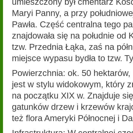
umieszczony był cmentarz Kośc
Maryi Panny, a przy południowej
Pawła. Część centralna tego pa
znajdowała się na południe od 
tzw. Przednia Łąka, zaś na półn
miejsce wypasu bydła to tzw. T
Powierzchnia: ok. 50 hektarów,
jest w stylu widokowym, który zr
na początku XIX w. Znajduje si
gatunków drzew i krzewów kraj
też flora Ameryki Północnej i 
Infrastruktura: W centralnej czę