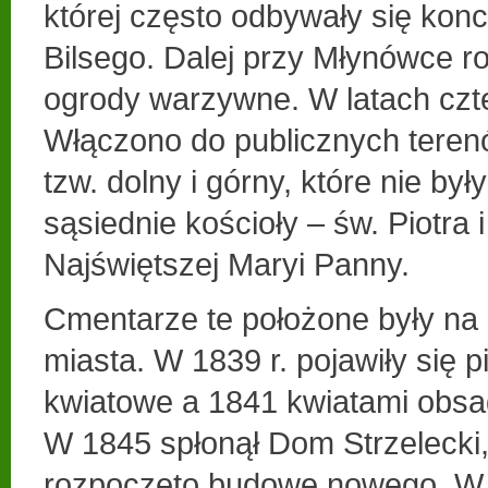
której często odbywały się konc
Bilsego. Dalej przy Młynówce ro
ogrody warzywne. W latach czte
Włączono do publicznych tere
tzw. dolny i górny, które nie by
sąsiednie kościoły – św. Piotra 
Najświętszej Maryi Panny.
Cmentarze te położone były na 
miasta. W 1839 r. pojawiły się 
kwiatowe a 1841 kwiatami obs
W 1845 spłonął Dom Strzelecki
rozpoczęto budowę nowego. W 