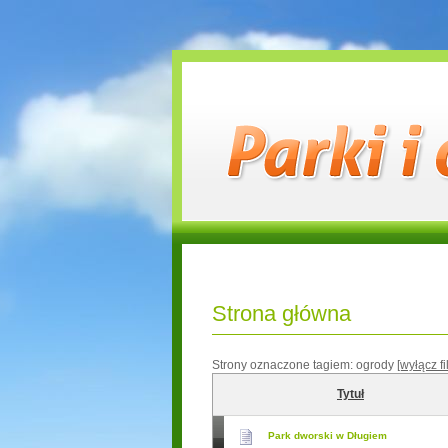
Strona główna
Strony oznaczone tagiem:
ogrody
[wyłącz fil
Tytuł
Park dworski w Długiem