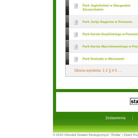
Park Jagielloński w Stargardzie
Szczecińskim
Park Jurija Gagarina w Poznaniu
Park Karola Kurpińskiego w Poznani
Park Karola Marcinkowskiego w Poz
Park Kaskada w Warszawie
Strona wyników:
1
2
3
4
5
...
Zestawienia
© 2010
Ośrodek Działań Ekologicznych "Źródła"
|
Dzień Pus