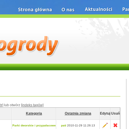
Strona główna
O nas
Aktualności
Pa
tr]
lub otwórz
[indeks tagów]
Kategoria
Ostatnia zmiana
Edytuj
Usuń
Parki dworskie i przypałacowe
pati
2010-11-29 11:26:13