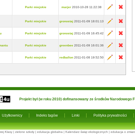
Parki miejskie
marjer
2010-10-28 11:22:38
Parki miejskie
gronostaj
2011-01-09 18:01:13
u
Parki miejskie
gronostaj
2011-01-09 16:45:42
naniu
Parki miejskie
greenbee
2011-01-09 16:01:36
Parki miejskie
redballon
2011-01-08 19:52:50
Projekt był (w roku 2010) dofinansowany ze środków Narodowego
Użytkownicy
Indeks tagów
Linki
Polityka prywatności
tej Klasy
|
zielone szkoły
|
edukacja globalna
|
Kalendarz świąt ekologicznych
|
edukacja o zmian