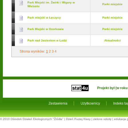
Park Miejski im. Żwirki i Wigury w
Parki miejskie
Wieluniu
Park miejski w Łęczycy
Parki miejskie
Park Miejski w Ozorkowie
Parki miejskie
Park nad Jasieniem w Łodzi
Aktualności
Strona wyników:
1
2
3
4
Projekt był (w ro
Zestawienia
Użytkownicy
Indeks t
© 2010
Ośrodek Działań Ekologicznych "Źródła"
|
Dzień Pustej Klasy
|
zielone szkoły
|
edukacja 