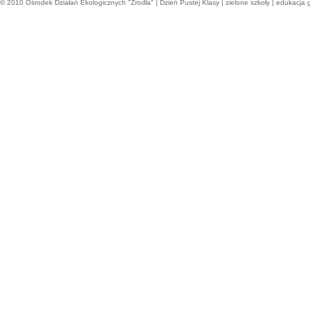
© 2010
Ośrodek Działań Ekologicznych "Źródła"
|
Dzień Pustej Klasy
|
zielone szkoły
|
edukacja 