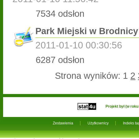
7534 odsłon
Park Miejski w Brodnicy
2011-01-10 00:30:56
6287 odsłon
Strona wyników:
1
2
Projekt był (w ro
Zestawienia
Użytkownicy
Indeks t