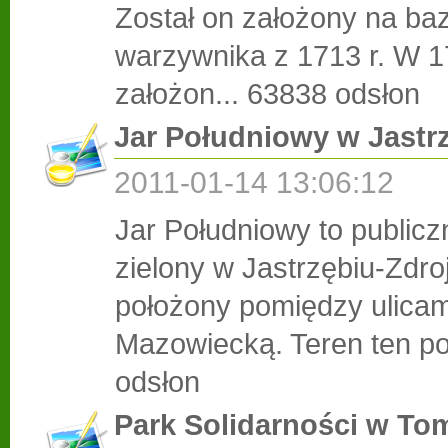
Został on założony na ba
warzywnika z 1713 r. W 1
założon...
63838 odsłon
Jar Południowy w Jastr
2011-01-14 13:06:12
Jar Południowy to publicz
zielony w Jastrzębiu-Zdro
położony pomiędzy ulicam
Mazowiecką. Teren ten po
odsłon
Park Solidarności w To