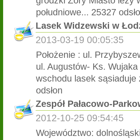
grodzki Żory Miasto leży 
południowe...
25327 odsł
Lasek Widzewski w Łod
2013-03-19 00:05:35
Położenie : ul. Przybysze
ul. Augustów- Ks. Wujak
wschodu lasek sąsiaduje 
odsłon
Zespół Pałacowo-Parkow
2012-10-25 09:54:45
Województwo: dolnośląsk