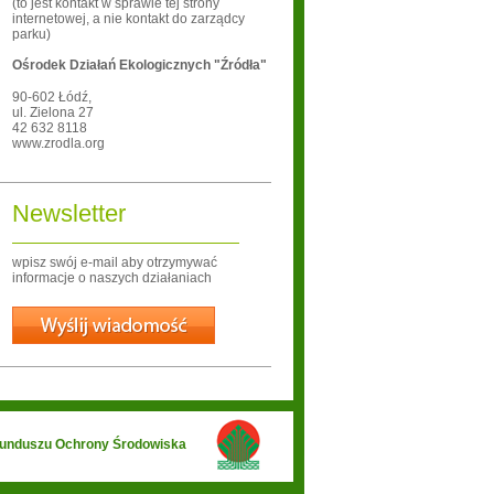
(to jest kontakt w sprawie tej strony
internetowej, a nie kontakt do zarządcy
parku)
Ośrodek Działań Ekologicznych "Źródła"
90-602
Łódź
,
ul. Zielona 27
42 632 8118
www.zrodla.org
Newsletter
wpisz swój e-mail aby otrzymywać
informacje o naszych działaniach
Wyślij
 Funduszu Ochrony Środowiska