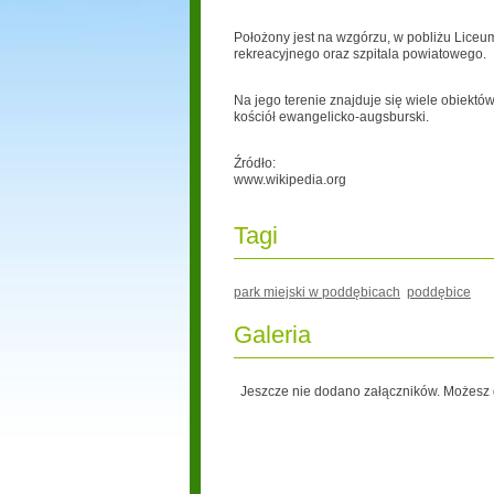
Położony jest na wzgórzu, w pobliżu Liceu
rekreacyjnego oraz szpitala powiatowego.
Na jego terenie znajduje się wiele obiekt
kościół ewangelicko-augsburski.
Źródło:
www.wikipedia.org
Tagi
park miejski w poddębicach
poddębice
Galeria
Jeszcze nie dodano załączników. Możesz d