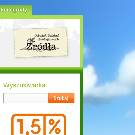
rki i ogrody
Wyszukiwarka