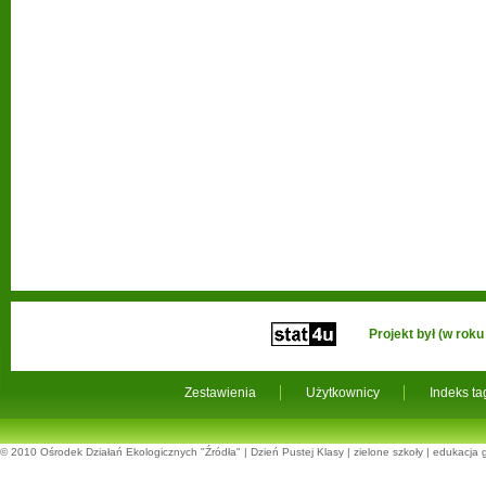
Projekt był (w ro
Zestawienia
Użytkownicy
Indeks t
© 2010
Ośrodek Działań Ekologicznych "Źródła"
|
Dzień Pustej Klasy
|
zielone szkoły
|
edukacja 