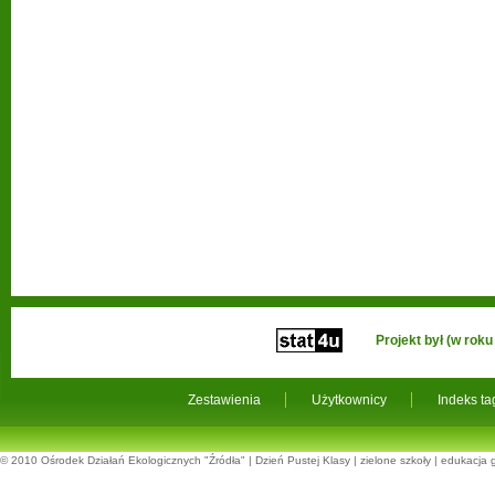
Projekt był (w ro
Zestawienia
Użytkownicy
Indeks t
© 2010
Ośrodek Działań Ekologicznych "Źródła"
|
Dzień Pustej Klasy
|
zielone szkoły
|
edukacja 