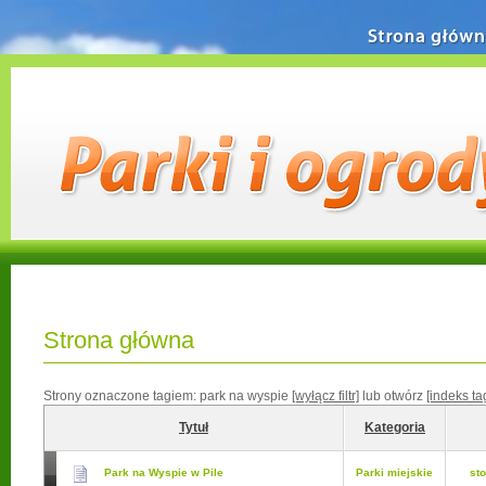
Strona główn
Strona główna
Strony oznaczone tagiem:
park na wyspie
[wyłącz filtr]
lub otwórz
[indeks t
Tytuł
Kategoria
Park na Wyspie w Pile
Parki miejskie
st