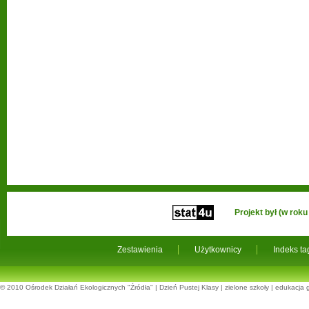
Projekt był (w ro
Zestawienia
Użytkownicy
Indeks t
© 2010
Ośrodek Działań Ekologicznych "Źródła"
|
Dzień Pustej Klasy
|
zielone szkoły
|
edukacja 