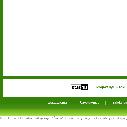
Projekt był (w ro
Zestawienia
Użytkownicy
Indeks t
© 2010
Ośrodek Działań Ekologicznych "Źródła"
|
Dzień Pustej Klasy
|
zielone szkoły
|
edukacja 