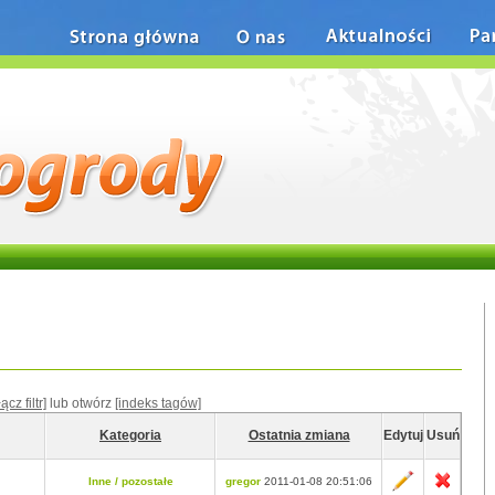
Strona główna
O nas
Aktualności
Pa
ącz filtr]
lub otwórz
[indeks tagów]
Kategoria
Ostatnia zmiana
Edytuj
Usuń
Inne / pozostałe
gregor
2011-01-08 20:51:06