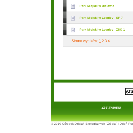
Park Miejski w Bielawie
Park Miejski w Legnicy - SP 7
Park Miejski w Legnicy - ZSO 1
Strona wyników:
1
2
3
4
Zestawienia
© 2010
Ośrodek Działań Ekologicznych "Źródła"
|
Dzień Pus