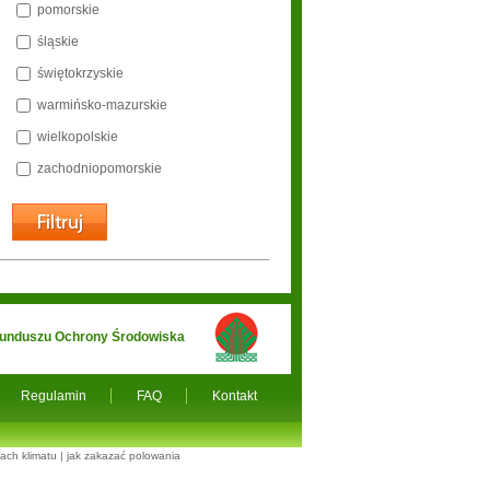
pomorskie
śląskie
świętokrzyskie
warmińsko-mazurskie
wielkopolskie
zachodniopomorskie
 Funduszu Ochrony Środowiska
Regulamin
FAQ
Kontakt
ach klimatu
|
jak zakazać polowania