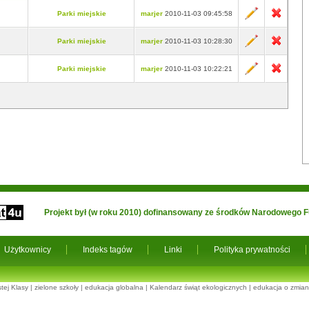
Parki miejskie
marjer
2010-11-03 09:45:58
Parki miejskie
marjer
2010-11-03 10:28:30
Parki miejskie
marjer
2010-11-03 10:22:21
Projekt był (w roku 2010) dofinansowany ze środków Narodowego
Użytkownicy
Indeks tagów
Linki
Polityka prywatności
tej Klasy
|
zielone szkoły
|
edukacja globalna
|
Kalendarz świąt ekologicznych
|
edukacja o zmian