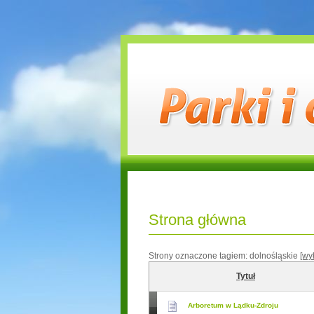
Strona główna
Strony oznaczone tagiem:
dolnośląskie
[wył
Tytuł
Arboretum w Lądku-Zdroju