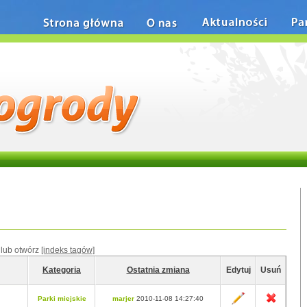
Strona główna
O nas
Aktualności
Pa
lub otwórz
[indeks tagów]
Kategoria
Ostatnia zmiana
Edytuj
Usuń
Parki miejskie
marjer
2010-11-08 14:27:40