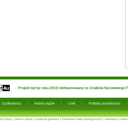
Projekt był (w roku 2010) dofinansowany ze środków Narodowego
Użytkownicy
Indeks tagów
Linki
Polityka prywatności
tej Klasy
|
zielone szkoły
|
edukacja globalna
|
Kalendarz świąt ekologicznych
|
edukacja o zmian