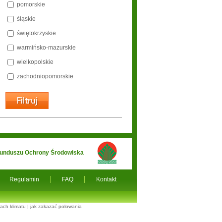
pomorskie
śląskie
świętokrzyskie
warmińsko-mazurskie
wielkopolskie
zachodniopomorskie
 Funduszu Ochrony Środowiska
Regulamin
FAQ
Kontakt
ach klimatu
|
jak zakazać polowania