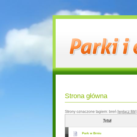
Strona główna
Strony oznaczone tagiem:
breń
[wyłącz filtr]
Tytuł
Park w Brniu