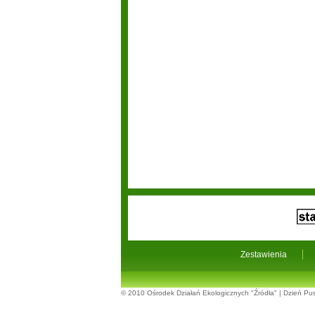
Zestawienia
© 2010
Ośrodek Działań Ekologicznych "Źródła"
|
Dzień Pus