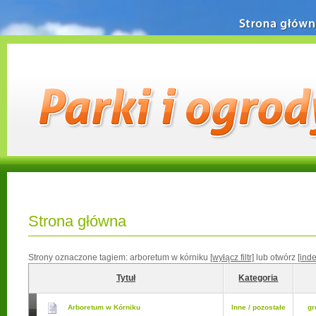
Strona główn
Strona główna
Strony oznaczone tagiem:
arboretum w kórniku
[wyłącz filtr]
lub otwórz
[ind
Tytuł
Kategoria
Arboretum w Kórniku
Inne / pozostałe
gr