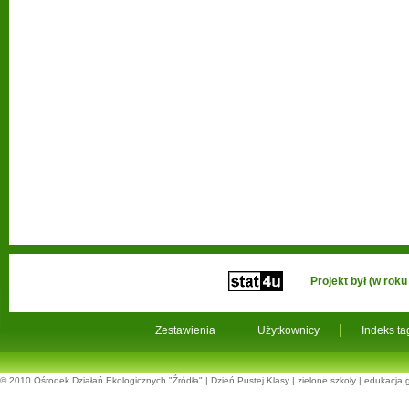
Projekt był (w ro
Zestawienia
Użytkownicy
Indeks t
© 2010
Ośrodek Działań Ekologicznych "Źródła"
|
Dzień Pustej Klasy
|
zielone szkoły
|
edukacja 