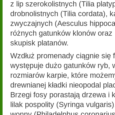
z lip szerokolistnych (Tilia platy
drobnolistnych (Tilia cordata),
zwyczajnych (Aesculus hippoca
różnych gatunków klonów oraz
skupisk platanów.
Wzdłuż promenady ciągnie się f
występuje dużo gatunków ryb,
rozmiarów karpie, które możem
drewnianej kładki nieopodal pla
Brzegi fosy porastają drzewa i k
lilak pospolity (Syringa vulgaris
wonny (Philadelphus coronarius)