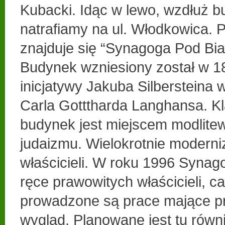
Kubacki. Idąc w lewo, wzdłuż b
natrafiamy na ul. Włodkowica.
znajduje się “Synagoga Pod Bi
Budynek wzniesiony został w 1
inicjatywy Jakuba Silbersteina 
Carla Gotttharda Langhansa. K
budynek jest miejscem modli
judaizmu. Wielokrotnie modern
właścicieli. W roku 1996 Synag
ręce prawowitych właścicieli, c
prowadzone są prace mające pr
wygląd. Planowane jest tu równ