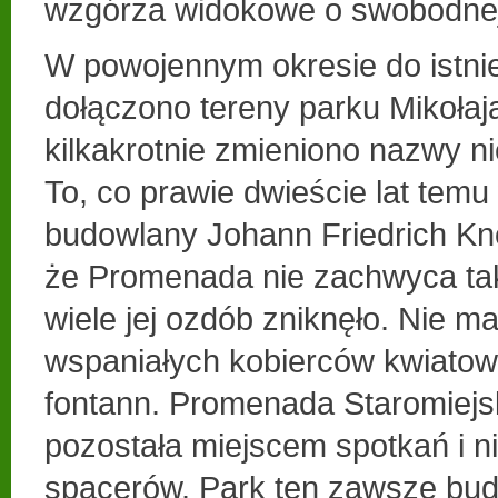
wzgórza widokowe o swobodnej 
W powojennym okresie do istni
dołączono tereny parku Mikołaj
kilkakrotnie zmieniono nazwy n
To, co prawie dwieście lat temu
budowlany Johann Friedrich Knor
że Promenada nie zachwyca tak
wiele jej ozdób zniknęło. Nie m
wspaniałych kobierców kwiatow
fontann. Promenada Staromiejs
pozostała miejscem spotkań i n
spacerów. Park ten zawsze budz