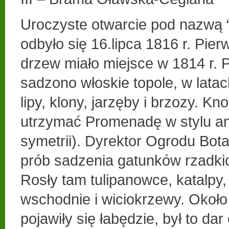
Uroczyste otwarcie pod nazwą
odbyło się 16.lipca 1816 r. Pie
drzew miało miejsce w 1814 r.
sadzono włoskie topole, w latac
lipy, klony, jarzęby i brzozy. Kn
utrzymać Promenadę w stylu an
symetrii). Dyrektor Ogrodu Bot
prób sadzenia gatunków rzadkic
Rosły tam tulipanowce, katalpy,
wschodnie i wiciokrzewy. Około 
pojawiły się łabędzie, był to dar