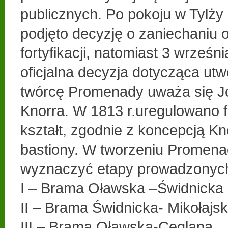
publicznych. Po pokoju w Tylży (
podjęto decyzję o zaniechaniu
fortyfikacji, natomiast 3 wrześn
oficjalna decyzja dotycząca utw
twórcę Promenady uważa się J
Knorra. W 1813 r.uregulowano 
kształt, zgodnie z koncepcją K
bastiony. W tworzeniu Promen
wyznaczyć etapy prowadzonych
I – Brama Oławska –Świdnicka
II – Brama Świdnicka- Mikołajs
III – Brama Oławska-Ceglana