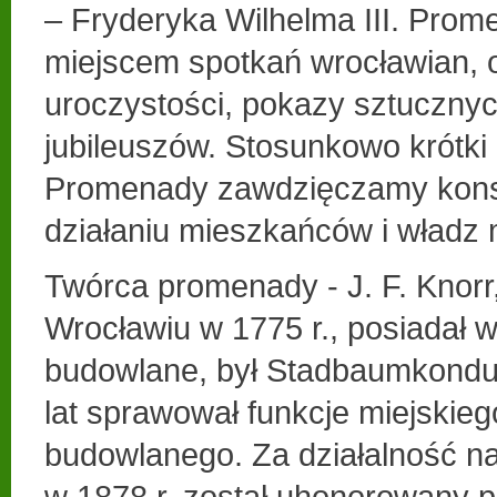
– Fryderyka Wilhelma III. Prome
miejscem spotkań wrocławian, 
uroczystości, pokazy sztuczny
jubileuszów. Stosunkowo krótk
Promenady zawdzięczamy kons
działaniu mieszkańców i władz 
Twórca promenady - J. F. Knor
Wrocławiu w 1775 r., posiadał 
budowlane, był Stadbaumkondu
lat sprawował funkcje miejskieg
budowlanego. Za działalność n
w 1878 r. został uhonorowany 