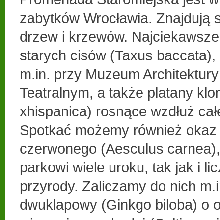
zabytków Wrocławia. Znajdują si
drzew i krzewów. Najciekawsze 
starych cisów (Taxus baccata),
m.in. przy Muzeum Architektury 
Teatralnym, a także platany klo
xhispanica) rosnące wzdłuż cał
Spotkać możemy również okaz
czerwonego (Aesculus carnea),
parkowi wiele uroku, tak jak i l
przyrody. Zaliczamy do nich m.i
dwuklapowy (Ginkgo biloba) o 