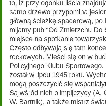
to, iż przy ogonku liścia znajduj
samo drzewo przypomina jesion
główną ścieżkę spacerową, po l
mijamy pub “Od Zmierzchu Do Ś
miejsce na spotkanie towarzyski
Często odbywają się tam konce
rockowych. Mieści się on w bud
Policyjnego Klubu Sportowego.
został w lipcu 1945 roku. Wyc
mogą poszczycić się wspaniałym
Są wśród nich olimpijczycy (A. 
W. Bartnik), a także mistrz świa