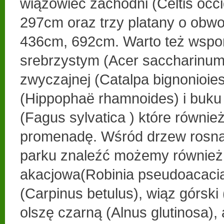
wiązowiec zachodni (Celtis occi
297cm oraz trzy platany o obw
436cm, 692cm. Warto też wspom
srebrzystym (Acer saccharinum)
zwyczajnej (Catalpa bignonioies)
(Hippophaë rhamnoides) i buk
(Fagus sylvatica ) które równie
promenadę. Wśród drzew rosną
parku znaleźć możemy również 
akacjowa(Robinia pseudoacacia
(Carpinus betulus), wiąz górski
olszę czarną (Alnus glutinosa), 