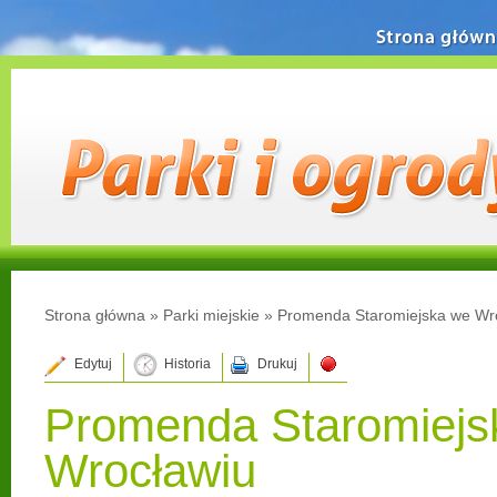
Strona główn
Strona główna
»
Parki miejskie
»
Promenda Staromiejska we Wr
Edytuj
Historia
Drukuj
Promenda Staromiejs
Wrocławiu