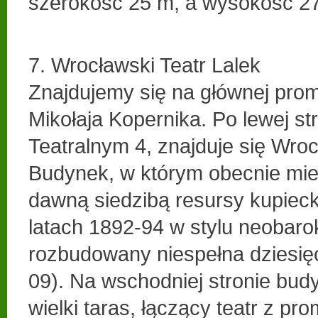
szerokość 25 m, a wysokość 2
7. Wrocławski Teatr Lalek
Znajdujemy się na głównej pro
Mikołaja Kopernika. Po lewej str
Teatralnym 4, znajduje się Wroc
Budynek, w którym obecnie mieśc
dawną siedzibą resursy kupieck
latach 1892-94 w stylu neobar
rozbudowany niespełna dziesięć
09). Na wschodniej stronie bud
wielki taras, łączący teatr z p