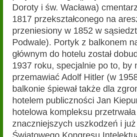
Doroty i św. Wacława) cmentarz
1817 przekształconego na aresz
przeniesiony w 1852 w sąsiedzt
Podwale). Portyk z balkonem n
głównym do hotelu został dobu
1937 roku, specjalnie po to, by
przemawiać Adolf Hitler (w 19
balkonie śpiewał także dla zgr
hotelem publiczności Jan Kiepu
hotelowa kompleksu przetrwała
znaczniejszych uszkodzeń i już
Światowego Kongresu Intelektu