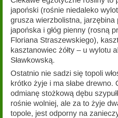
japoński (rośnie niedaleko wylotu
grusza wierzbolistna, jarzębina
japońska i głóg pienny (rosną 
Floriana Straszewskiego), kaszt
kasztanowiec żółty – u wylotu al
Sławkowską.
Ostatnio nie sadzi się topoli wł
krótko żyje i ma słabe drewno. 
odmianę stożkową dębu szypuł
rośnie wolniej, ale za to żyje dw
topole, jest odporny na zaniec