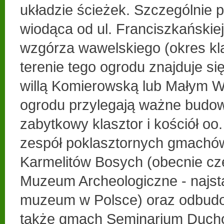
układzie ścieżek. Szczególnie pi
wiodąca od ul. Franciszkańskie
wzgórza wawelskiego (okres kl
terenie tego ogrodu znajduje s
willą Komierowską lub Małym 
ogrodu przylegają ważne budowl
zabytkowy klasztor i kościół oo
zespół poklasztornych gmachó
Karmelitów Bosych (obecnie cz
Muzeum Archeologiczne - najst
muzeum w Polsce) oraz odbudo
także gmach Seminarium Ducho