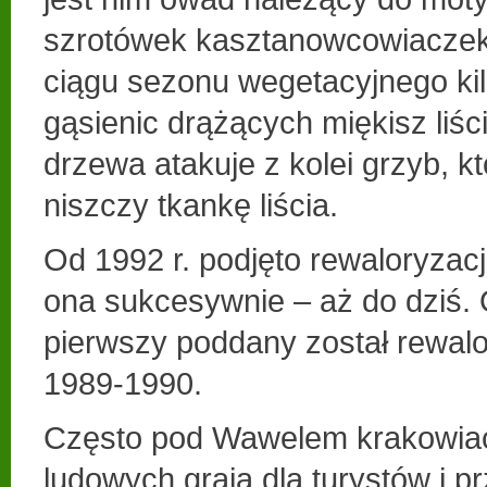
szrotówek kasztanowcowiaczek
ciągu sezonu wegetacyjnego ki
gąsienic drążących miękisz liśc
drzewa atakuje z kolei grzyb, k
niszczy tkankę liścia.
Od 1992 r. podjęto rewaloryzacj
ona sukcesywnie – aż do dziś.
pierwszy poddany został rewalo
1989-1990.
Często pod Wawelem krakowiac
ludowych grają dla turystów i 