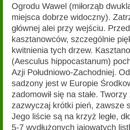
Ogrodu Wawel (miłorząb dwukla
miejsca dobrze widoczny). Zat
głównej alei przy wejściu. Przed
kasztanowców, szczególnie pi
kwitnienia tych drzew. Kasztano
(Aesculus hippocastanum) poch
Azji Południowo-Zachodniej. Od
sadzony jest w Europie Środkow
zadomowił się na stałe. Tworzy
zazwyczaj krótki pień, zawsze 
Jego liście są na krzyż ległe, dł
5-7 wydłużonych jajowatych list