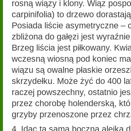
rosną wiązy i klony. Wiąz pospo
carpinifolia) to drzewo dorastaj
Posiada liście asymetryczne – c
zbliżona do gałęzi jest wyraźni
Brzeg liścia jest piłkowany. Kwi
wczesną wiosną pod koniec m
wiązu są owalne płaskie orzes
skrzydełku. Może żyć do 400 lat
raczej powszechny, ostatnio je
przez chorobę holenderską, któ
grzyby przenoszone przez chrz
4. Idąc tą samą boczną alejką