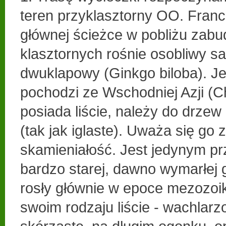
teren przyklasztorny OO. Fran
głównej ścieżce w pobliżu zab
klasztornych rośnie osobliwy s
dwuklapowy (Ginkgo biloba). Je
pochodzi ze Wschodniej Azji (C
posiada liście, należy do drze
(tak jak iglaste). Uważa się go
skamieniałość. Jest jedynym pr
bardzo starej, dawno wymarłej g
rosły głównie w epoce mezozoi
swoim rodzaju liście - wachlar