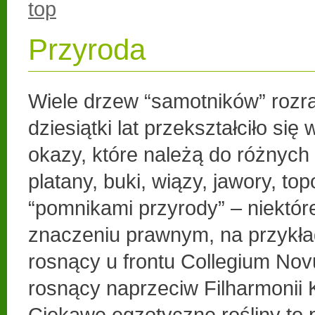
top
Przyroda
Wiele drzew “samotników” rozra
dziesiątki lat przekształciło się
okazy, które należą do różnych
platany, buki, wiązy, jawory, to
“pomnikami przyrody” – niektór
znaczeniu prawnym, na przykład
rosnący u frontu Collegium Nov
rosnący naprzeciw Filharmonii 
Ciekawe egzotyczne rośliny to 