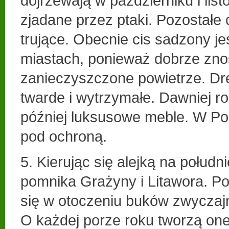
dojrzewają w październiku i list
zjadane przez ptaki. Pozostałe 
trujące. Obecnie cis sadzony je
miastach, ponieważ dobrze zno
zanieczyszczone powietrze. Dre
twarde i wytrzymałe. Dawniej rob
później luksusowe meble. W Pol
pod ochroną.
5. Kierując się alejką na połud
pomnika Grażyny i Litawora. Po
się w otoczeniu buków zwyczaj
O każdej porze roku tworzą one