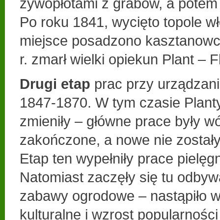
żywopłotami z grabów, a potem
Po roku 1841, wycięto topole wł
miejsce posadzono kasztanowce
r. zmarł wielki opiekun Plant – 
Drugi etap
prac przy urządzaniu
1847-1870. W tym czasie Planty
zmieniły – główne prace były 
zakończone, a nowe nie zostały
Etap ten wypełniły prace pielęg
Natomiast zaczęły się tu odbyw
zabawy ogrodowe – nastąpiło w
kulturalne i wzrost popularności