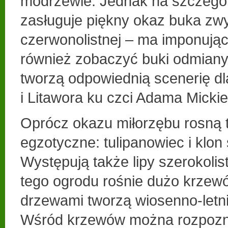
modrzewie. Jednak na szczegó
zasługuje piękny okaz buka zw
czerwonolistnej – ma imponując
również zobaczyć buki odmiany 
tworzą odpowiednią scenerię d
i Litawora ku czci Adama Micki
Oprócz okazu miłorzębu rosną t
egzotyczne: tulipanowiec i klon 
Występują także lipy szerokolis
tego ogrodu rośnie dużo krzewó
drzewami tworzą wiosenno-letni 
Wśród krzewów można rozpozna