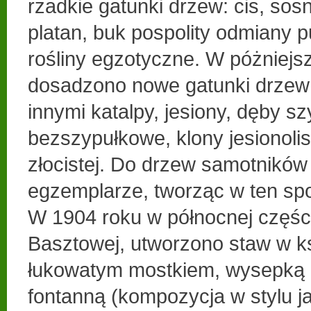
rzadkie gatunki drzew: cis, sos
platan, buk pospolity odmiany 
rośliny egzotyczne. W póżniejs
dosadzono nowe gatunki drzew
innymi katalpy, jesiony, dęby s
bezszypułkowe, klony jesionoli
złocistej. Do drzew samotnikó
egzemplarze, tworząc w ten sp
W 1904 roku w północnej części 
Basztowej, utworzono staw w ks
łukowatym mostkiem, wysepką z
fontanną (kompozycja w stylu 