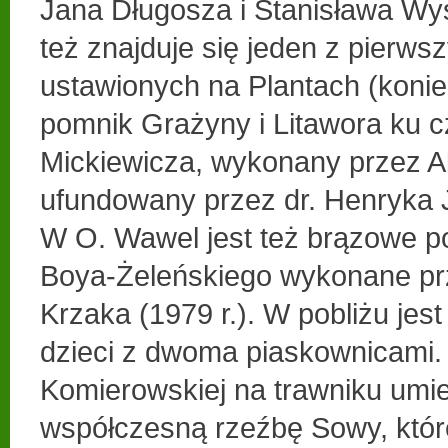
Jana Długosza i Stanisława Wys
też znajduje się jeden z pierw
ustawionych na Plantach (konie
pomnik Grażyny i Litawora ku 
Mickiewicza, wykonany przez A
ufundowany przez dr. Henryka 
W O. Wawel jest też brązowe p
Boya-Żeleńskiego wykonane p
Krzaka (1979 r.). W pobliżu jes
dzieci z dwoma piaskownicami. 
Komierowskiej na trawniku umi
współczesną rzeźbę Sowy, które