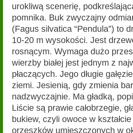
urokliwą scenerię, podkreślaj
pomnika. Buk zwyczajny odmia
(Fagus silvatica “Pendula”) to 
10-20 m wysokości. Jest drze
rosnącym. Wymaga dużo przest
wierzby białej jest jednym z na
płaczących. Jego długie gałęzie
ziemi. Jesienią, gdy zmienia b
nadzwyczajnie. Ma gładką, popi
Liście są prawie całobrzegie, g
bukiew, czyli owoce w kształci
orzeszków umieszczonych w ok