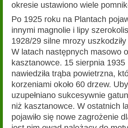
okresie ustawiono wiele pomni
Po 1925 roku na Plantach pojaw
innymi magnolie i lipy szerokol
1928/29 silne mrozy uszkodziły
W latach następnych masowo o
kasztanowce. 15 sierpnia 1935
nawiedziła trąba powietrzna, kt
korzeniami około 60 drzew. Uby
uzupełniano sukcesywnie gatun
niż kasztanowce. W ostatnich l
pojawiło się nowe zagrożenie 
jest nim owad należący do motyl