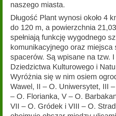
naszego miasta.
Długość Plant wynosi około 4 k
do 120 m, a powierzchnia 21,03
spełniają funkcję wygodnego sz
komunikacyjnego oraz miejsca 
spacerów. Są wpisane na tzw. I
Dziedzictwa Kulturowego i Na
Wyróżnia się w nim osiem ogrod
Wawel, II – O. Uniwersytet, III –
– O. Florianka, V – O. Barbaka
VII – O. Gródek i VIII – O. St
obejmuje obszar między ulicam