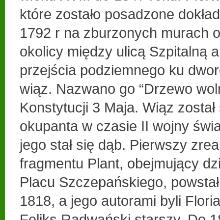
które zostało posadzone dokład
1792 r na zburzonych murach o
okolicy między ulicą Szpitalną 
przejścia podziemnego ku dwor
wiąz. Nazwano go “Drzewo woln
Konstytucji 3 Maja. Wiąz został 
okupanta w czasie II wojny świ
jego stał się dąb. Pierwszy zrea
fragmentu Plant, obejmujący dzi
Placu Szczepańskiego, powstał
1818, a jego autorami byli Flori
Feliks Radwański starszy. Do 1