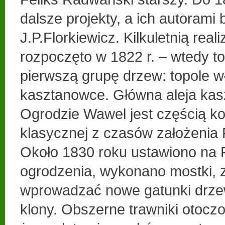
dalsze projekty, a ich autorami 
J.P.Florkiewicz. Kilkuletnią real
rozpoczęto w 1822 r. – wtedy 
pierwszą grupę drzew: topole wł
kasztanowce. Główna aleja ka
Ogrodzie Wawel jest częścią k
klasycznej z czasów założenia P
Około 1830 roku ustawiono na P
ogrodzenia, wykonano mostki, 
wprowadzać nowe gatunki drzew: 
klony. Obszerne trawniki otocz