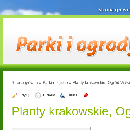
Strona główn
Strona główna
»
Parki miejskie
»
Planty krakowskie, Ogród Waw
Edytuj
Historia
Drukuj
Planty krakowskie, O