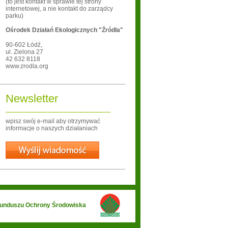
(to jest kontakt w sprawie tej strony
internetowej, a nie kontakt do zarządcy
parku)
Ośrodek Działań Ekologicznych "Źródła"
90-602
Łódź
,
ul. Zielona 27
42 632 8118
www.zrodla.org
Newsletter
wpisz swój e-mail aby otrzymywać
informacje o naszych działaniach
Wyślij
 Funduszu Ochrony Środowiska