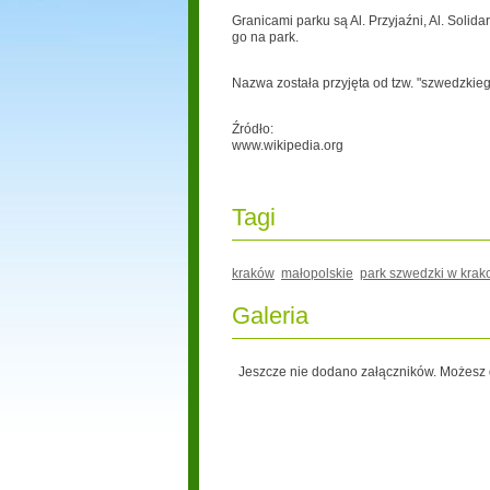
Granicami parku są Al. Przyjaźni, Al. Solida
go na park.
Nazwa została przyjęta od tzw. "szwedzkiego
Źródło:
www.wikipedia.org
Tagi
kraków
małopolskie
park szwedzki w krak
Galeria
Jeszcze nie dodano załączników. Możesz d