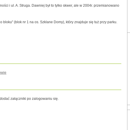
rności i ul. A. Struga. Dawniej był to tylko skwer, ale w 2004r. przemianowano
 bloku" (blok nr 1 na os. Szklane Domy), który znajduje się tuż przy parku.
owie
odać załączniki po zalogowaniu się.