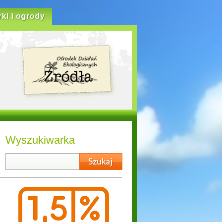
rki i ogrody
Wyszukiwarka