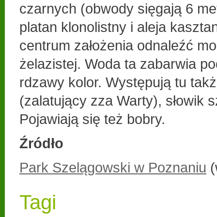
czarnych (obwody sięgają 6 met
platan klonolistny i aleja kasz
centrum założenia odnaleźć m
żelazistej. Woda ta zabarwia pod
rdzawy kolor. Występują tu tak
(zalatujący zza Warty), słowik s
Pojawiają się też bobry.
Źródło
Park Szelągowski w Poznaniu
(
Tagi