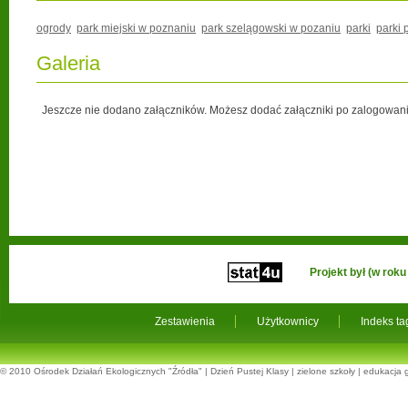
ogrody
park miejski w poznaniu
park szelągowski w pozaniu
parki
parki
Galeria
Jeszcze nie dodano załączników. Możesz dodać załączniki po zalogowani
Projekt był (w ro
Zestawienia
Użytkownicy
Indeks t
© 2010
Ośrodek Działań Ekologicznych "Źródła"
|
Dzień Pustej Klasy
|
zielone szkoły
|
edukacja 