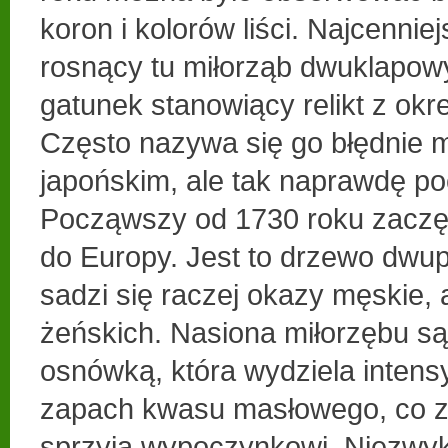
koron i kolorów liści. Najcenni
rosnący tu miłorząb dwuklapowy
gatunek stanowiący relikt z okre
Często nazywa się go błędnie 
japońskim, ale tak naprawdę po
Począwszy od 1730 roku zaczę
do Europy. Jest to drzewo dwu
sadzi się raczej okazy męskie, 
żeńskich. Nasiona miłorzębu s
osnówką, która wydziela intens
zapach kwasu masłowego, co z
sprzyja wypoczynkowi. Niezwykł