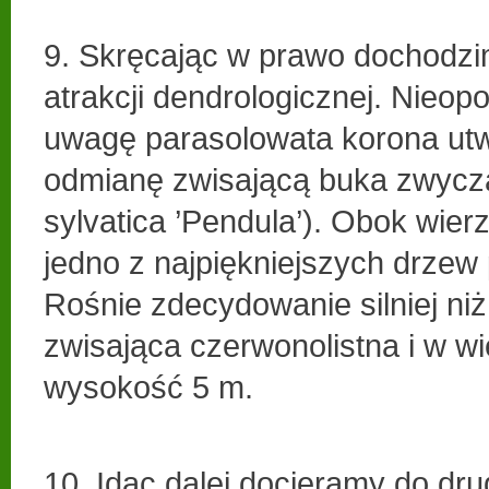
9. Skręcając w prawo dochodzim
atrakcji dendrologicznej. Nieop
uwagę parasolowata korona ut
odmianę zwisającą buka zwycz
sylvatica ’Pendula’). Obok wierzb
jedno z najpiękniejszych drzew
Rośnie zdecydowanie silniej ni
zwisająca czerwonolistna i w wi
wysokość 5 m.
10. Idąc dalej docieramy do dr