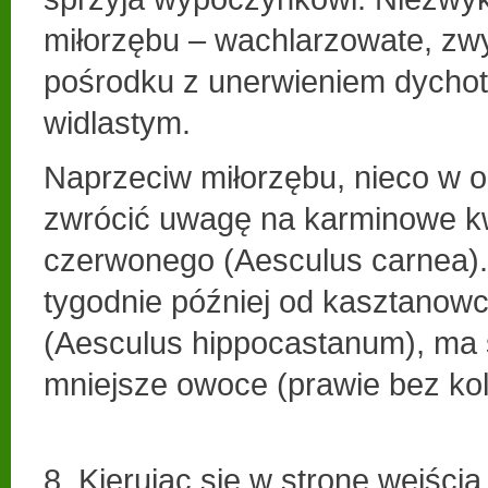
miłorzębu – wachlarzowate, zwy
pośrodku z unerwieniem dycho
widlastym.
Naprzeciw miłorzębu, nieco w o
zwrócić uwagę na karminowe k
czerwonego (Aesculus carnea). 
tygodnie później od kasztanow
(Aesculus hippocastanum), ma sk
mniejsze owoce (prawie bez ko
8. Kierując się w stronę wejści