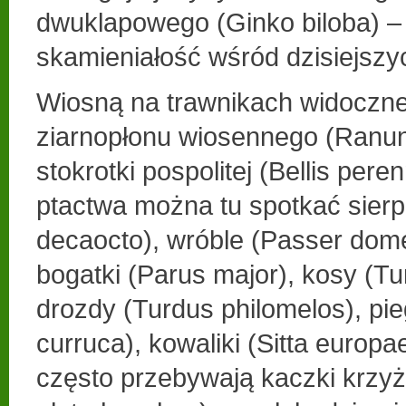
dwuklapowego (Ginko biloba) –
skamieniałość wśród dzisiejszy
Wiosną na trawnikach widoczne
ziarnopłonu wiosennego (Ranuncu
stokrotki pospolitej (Bellis pere
ptactwa można tu spotkać sierp
decaocto), wróble (Passer domes
bogatki (Parus major), kosy (Tu
drozdy (Turdus philomelos), pie
curruca), kowaliki (Sitta europ
często przebywają kaczki krzy