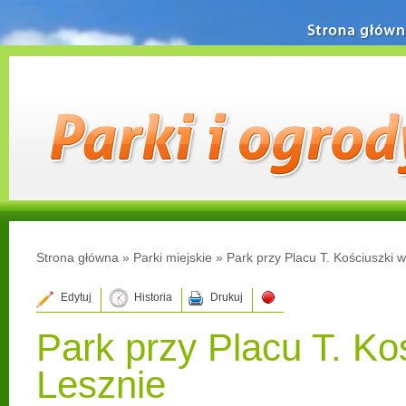
Strona główn
Strona główna
»
Parki miejskie
»
Park przy Placu T. Kościuszki 
Edytuj
Historia
Drukuj
Park przy Placu T. Ko
Lesznie