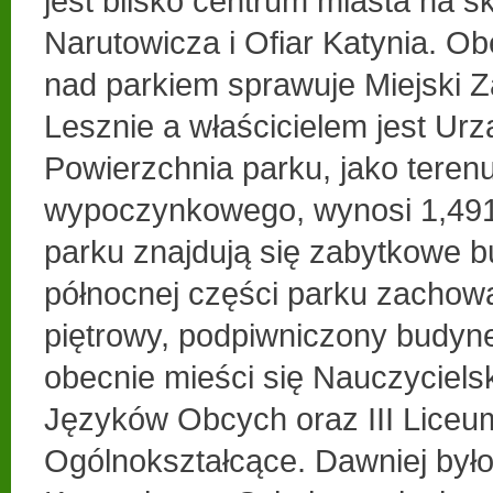
jest blisko centrum miasta na s
Narutowicza i Ofiar Katynia. Ob
nad parkiem sprawuje Miejski Z
Lesznie a właścicielem jest Ur
Powierzchnia parku, jako teren
wypoczynkowego, wynosi 1,491
parku znajdują się zabytkowe b
północnej części parku zachow
piętrowy, podpiwniczony budyn
obecnie mieści się Nauczyciels
Języków Obcych oraz III Liceu
Ogólnokształcące. Dawniej był