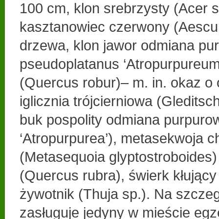
100 cm, klon srebrzysty (Acer 
kasztanowiec czerwony (Aescul
drzewa, klon jawor odmiana pu
pseudoplatanus ‘Atropurpureum
(Quercus robur)– m. in. okaz o
iglicznia trójcierniowa (Gleditsc
buk pospolity odmiana purpurow
‘Atropurpurea’), metasekwoja c
(Metasequoia glyptostroboides)
(Quercus rubra), świerk kłujący
żywotnik (Thuja sp.). Na szcz
zasługuje jedyny w mieście eg