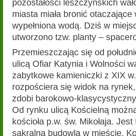
pozostałości leszczyńskich wał
miasta miała bronić otaczające 
wypełniona wodą. Dziś w miejs
utworzono tzw. planty – spacero
Przemieszczając się od południ
ulicą Ofiar Katynia i Wolności w
zabytkowe kamieniczki z XIX w.
rozpościera się widok na rynek
zdobi barokowo-klasycystyczn
Od rynku ulicą Kościelną można
kościoła p.w. św. Mikołaja. Jest
sakralna budowla w mieście. Ko