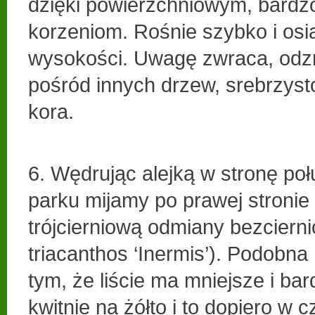
dzięki powierzchniowym, bardz
korzeniom. Rośnie szybko i os
wysokości. Uwagę zwraca, odz
pośród innych drzew, srebrzyst
kora.
6. Wędrując alejką w stronę poł
parku mijamy po prawej stronie i
trójcierniową odmiany bezcierni
triacanthos ‘Inermis’). Podobna 
tym, że liście ma mniejsze i bar
kwitnie na żółto i to dopiero w