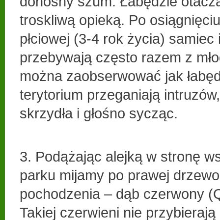
donośny szum. Łabędzie otaczaj
troskliwą opieką. Po osiągnięciu
płciowej (3-4 rok życia) samiec 
przebywają często razem z mł
można zaobserwować jak łabęd
terytorium przeganiają intruzów
skrzydła i głośno sycząc.
3. Podążając alejką w stronę w
parku mijamy po prawej drzew
pochodzenia – dąb czerwony (Q
Takiej czerwieni nie przybieraj