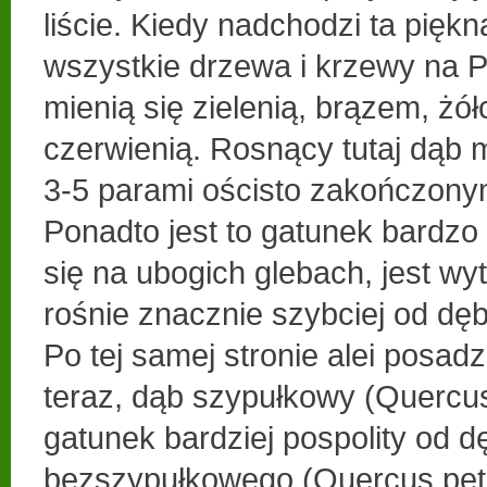
liście. Kiedy nadchodzi ta piękn
wszystkie drzewa i krzewy na P
mienią się zielenią, brązem, żółc
czerwienią. Rosnący tutaj dąb m
3-5 parami ościsto zakończony
Ponadto jest to gatunek bardzo 
się na ubogich glebach, jest wy
rośnie znacznie szybciej od dę
Po tej samej stronie alei posad
teraz, dąb szypułkowy (Quercus 
gatunek bardziej pospolity od d
bezszypułkowego (Quercus petr