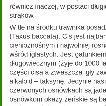
również inaczej, w postaci dług
strąków.
W tle na środku trawnika posad
(Taxus baccata). Cis jest najbar
cienioznośnym i najwolniej ro
wśród iglastych. Jest gatunkie
długowiecznym (żyje do 1000 la
części cisa a zwłaszcza igły zaw
alkaloid – taksynę. Jedynie na
czerwonych osnówkach są jadal
osnówkom okazy żeńskie są bar