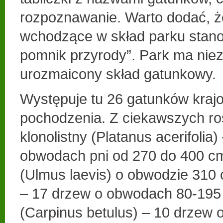
rozpoznawanie. Warto dodać, 
wchodzące w skład parku stan
pomnik przyrody”. Park ma nie
urozmaicony skład gatunkowy.
Występuje tu 26 gatunków kraj
pochodzenia. Z ciekawszych ros
klonolistny (Platanus acerifolia)
obwodach pni od 270 do 400 c
(Ulmus laevis) o obwodzie 310 
– 17 drzew o obwodach 80-195 
(Carpinus betulus) – 10 drzew 