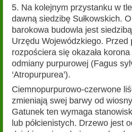
5. Na kolejnym przystanku w tl
dawną siedzibę Sułkowskich. O
barokowa budowla jest siedzibą
Urzędu Wojewódzkiego. Przed
rozpościera się okazała korona
odmiany purpurowej (Fagus syl
‘Atropurpurea’).
Ciemnopurpurowo-czerwone liśc
zmieniają swej barwy od wiosny 
Gatunek ten wymaga stanowisk
lub półcienistych. Drzewo jest 