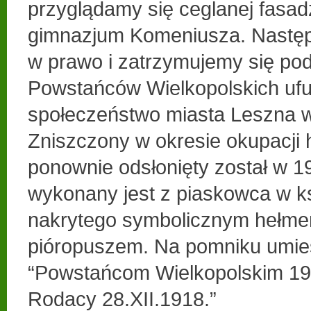
przyglądamy się ceglanej fasa
gimnazjum Komeniusza. Następn
w prawo i zatrzymujemy się po
Powstańców Wielkopolskich u
społeczeństwo miasta Leszna w
Zniszczony w okresie okupacji h
ponownie odsłonięty został w 1
wykonany jest z piaskowca w ks
nakrytego symbolicznym hełm
pióropuszem. Na pomniku umie
“Powstańcom Wielkopolskim 19
Rodacy 28.XII.1918.”