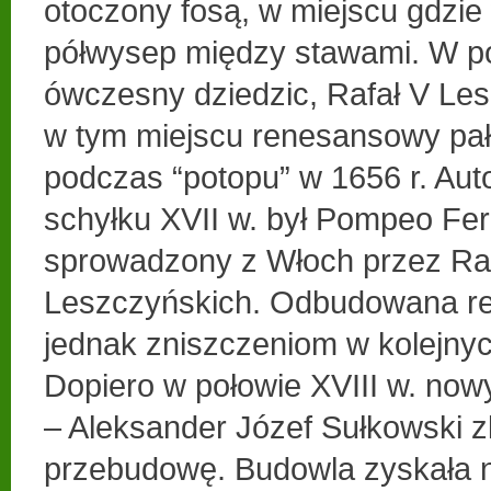
otoczony fosą, w miejscu gdzie
półwysep między stawami. W po
ówczesny dziedzic, Rafał V Les
w tym miejscu renesansowy pała
podczas “potopu” w 1656 r. Au
schyłku XVII w. był Pompeo Ferr
sprowadzony z Włoch przez Raf
Leszczyńskich. Odbudowana re
jednak zniszczeniom w kolejny
Dopiero w połowie XVIII w. nowy
– Aleksander Józef Sułkowski z
przebudowę. Budowla zyskała n