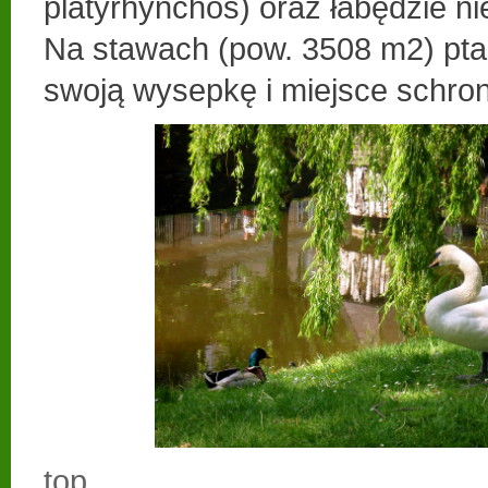
platyrhynchos) oraz łabędzie n
Na stawach (pow. 3508 m2) pt
swoją wysepkę i miejsce schron
top