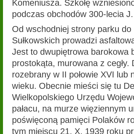
Komeniusza. Szkołę wzniesiono
podczas obchodów 300-lecia J.
Od wschodniej strony parku do
Sułkowskich prowadzi asfaltow
Jest to dwupiętrowa barokowa 
prostokąta, murowana z cegły. 
rozebrany w II połowie XVI lub 
wieku. Obecnie mieści się tu D
Wielkopolskiego Urzędu Wojew
pałacu, na murze więziennym u
poświęconą pamięci Polaków ro
tym miejscu 21. X. 1939 roku p