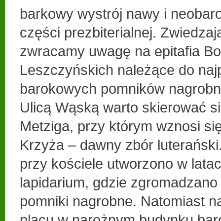
barkowy wystrój nawy i neobar
części prezbiterialnej. Zwiedza
zwracamy uwagę na epitafia Bo
Leszczyńskich należące do naj
barokowych pomników nagrobn
Ulicą Wąską warto skierować si
Metziga, przy którym wznosi się
Krzyża – dawny zbór luterańsk
przy kościele utworzono w lata
lapidarium, gdzie zgromadzano pł
pomniki nagrobne. Natomiast na
placu w narożnym budynku bar