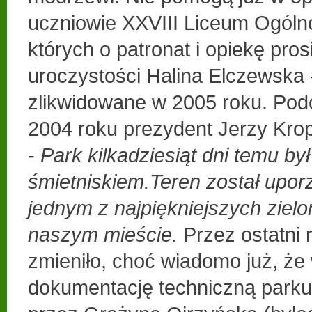
uczniowie XXVIII Liceum Ogóln
których o patronat i opiekę pro
uroczystości Halina Elczewska 
zlikwidowane w 2005 roku. Po
2004 roku prezydent Jerzy Krop
-
Park kilkadziesiąt dni temu był
śmietniskiem.
Teren został upor
jednym z najpiękniejszych ziel
naszym mieście.
Przez ostatni r
zmieniło, choć wiadomo już, że
dokumentację techniczną park