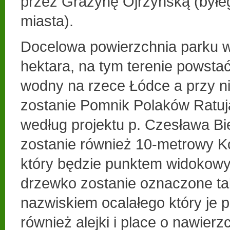
przez Grażynę Ojrzyńską (byłe
miasta).
Docelowa powierzchnia parku 
hektara, na tym terenie powsta
wodny na rzece Łódce a przy 
zostanie Pomnik Polaków Ratu
według projektu p. Czesława B
zostanie również 10-metrowy K
który będzie punktem widokowy
drzewko zostanie oznaczone ta
nazwiskiem ocalałego który je 
również alejki i place o nawierz