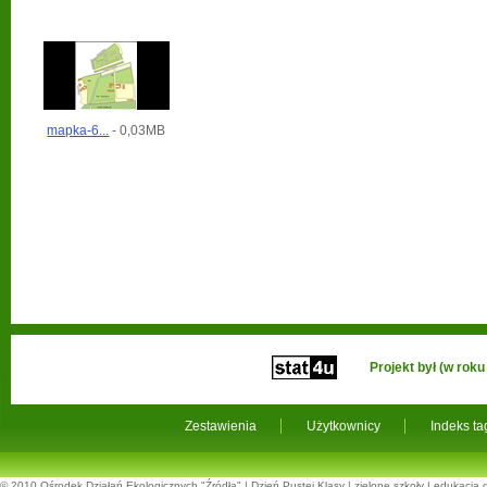
mapka-6...
- 0,03MB
Projekt był (w ro
Zestawienia
Użytkownicy
Indeks t
© 2010
Ośrodek Działań Ekologicznych "Źródła"
|
Dzień Pustej Klasy
|
zielone szkoły
|
edukacja 