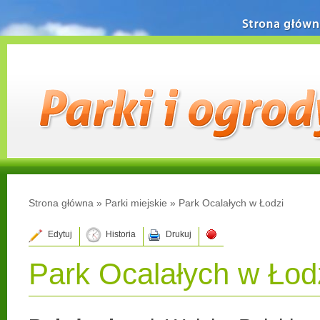
Strona główn
Strona główna
»
Parki miejskie
»
Park Ocalałych w Łodzi
Edytuj
Historia
Drukuj
Park Ocalałych w Łod