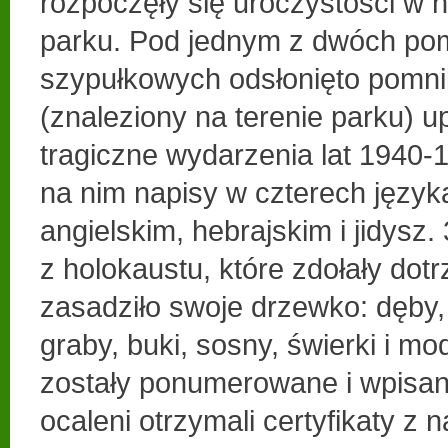
rozpoczęły się uroczystości w
parku. Pod jednym z dwóch p
szypułkowych odsłonięto pomnik
(znaleziony na terenie parku) u
tragiczne wydarzenia lat 1940
na nim napisy w czterech język
angielskim, hebrajskim i jidysz
z holokaustu, które zdołały dot
zasadziło swoje drzewko: dęby, k
graby, buki, sosny, świerki i m
zostały ponumerowane i wpisane
ocaleni otrzymali certyfikaty z 