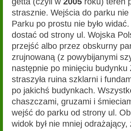
getta (czyli w
2005
roku) teren 
strasznie. Wejścia do parku nie
Parku po prostu nie było widać.
dostać od strony ul. Wojska Pol
przejść albo przez obskurny pa
zrujnowaną (z powybijanymi szy
następnie po minięciu budynku Z
straszyła ruina szklarni i funda
po jakichś budynkach. Wszystko
chaszczami, gruzami i śmieciam
wejść do parku od strony ul. Obl
widok był nie mniej odrażający,