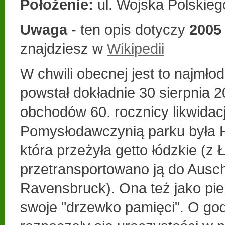
Położenie:
ul. Wojska Polskieg
Uwaga
- ten opis dotyczy
2005
znajdziesz w
Wikipedii
W chwili obecnej jest to najmłod
powstał dokładnie 30 sierpnia 
obchodów 60. rocznicy likwidacj
Pomysłodawczynią parku była H
która przeżyła getto łódzkie (z 
przetransportowano ją do Auschw
Ravensbruck). Ona też jako pi
swoje "drzewko pamięci". O god