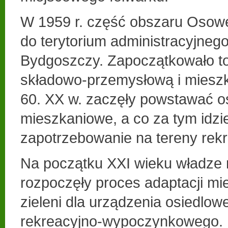
W 1959 r. część obszaru Osow
do terytorium administracyjneg
Bydgoszczy. Zapoczątkowało t
składowo-przemysłową i mieszk
60. XX w. zaczęły powstawać o
mieszkaniowe, a co za tym idzi
zapotrzebowanie na tereny rek
Na początku XXI wieku władze 
rozpoczęły proces adaptacji m
zieleni dla urządzenia osiedlow
rekreacyjno-wypoczynkowego.