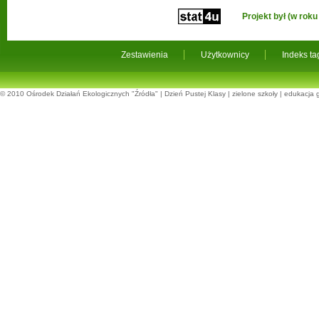
Projekt był (w ro
Zestawienia
Użytkownicy
Indeks t
© 2010
Ośrodek Działań Ekologicznych "Źródła"
|
Dzień Pustej Klasy
|
zielone szkoły
|
edukacja 