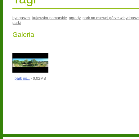
bydgoszcz
kujawsko-pomorskie
ogrody
park na osowej górze w bydgosz
parki
Galeria
park os...
- 0,02MB