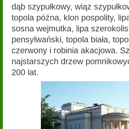
dąb szypułkowy, wiąz szypułkow
topola późna, klon pospolity, lip
sosna wejmutka, lipa szerokolis
pensylwański, topola biała, top
czerwony i robinia akacjowa. Sz
najstarszych drzew pomnikowyc
200 lat.