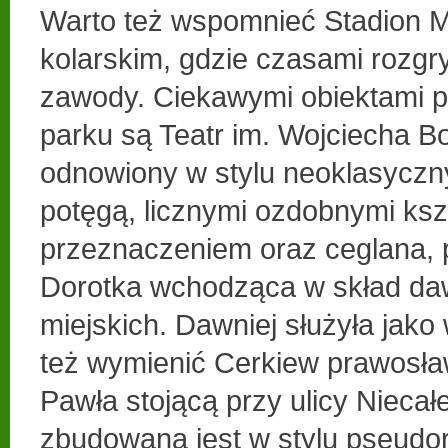
Warto też wspomnieć Stadion Mi
kolarskim, gdzie czasami rozgr
zawody. Ciekawymi obiektami p
parku są Teatr im. Wojciecha 
odnowiony w stylu neoklasycz
potęgą, licznymi ozdobnymi kszt
przeznaczeniem oraz ceglana, 
Dorotka wchodząca w skład dawn
miejskich. Dawniej służyła jako
też wymienić Cerkiew prawosław
Pawła stojącą przy ulicy Niecał
zbudowana jest w stylu pseudor