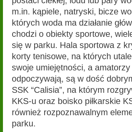
postaci ciekłej, lodu lub pary w
m.in. kąpiele, natryski, bicze w
których woda ma działanie główn
chodzi o obiekty sportowe, wiel
się w parku. Hala sportowa z kry
korty tenisowe, na których utal
swoje umiejętności, a amatorzy
odpoczywają, są w dość dobrym
SSK “Calisia”, na którym rozgr
KKS-u oraz boisko piłkarskie KS
również rozpoznawalnym elem
parku.