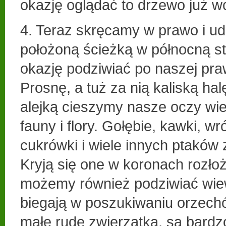
okazję oglądać to drzewo już w
4. Teraz skręcamy w prawo i ud
położoną ścieżką w północną s
okazję podziwiać po naszej pra
Prosnę, a tuż za nią kaliską hal
alejką cieszymy nasze oczy wi
fauny i flory. Gołębie, kawki, wr
cukrówki i wiele innych ptaków
Kryją się one w koronach rozło
możemy również podziwiać wiew
biegają w poszukiwaniu orzechó
małe rude zwierzątka, są bardz