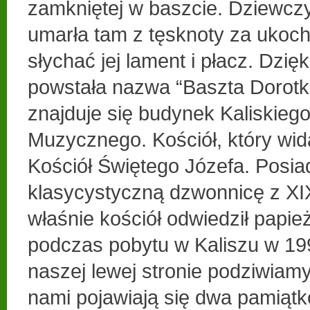
zamkniętej w baszcie. Dziewc
umarła tam z tęsknoty za ukoc
słychać jej lament i płacz. Dzięk
powstała nazwa “Baszta Dorotka
znajduje się budynek Kaliskieg
Muzycznego. Kościół, który wid
Kościół Świętego Józefa. Posia
klasycystyczną dzwonnicę z XI
właśnie kościół odwiedził papie
podczas pobytu w Kaliszu w 199
naszej lewej stronie podziwiamy
nami pojawiają się dwa pamiątk