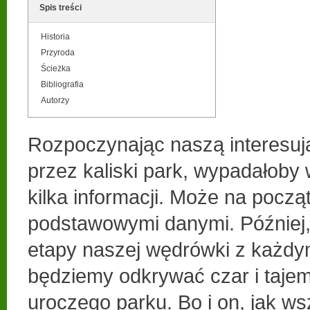
Spis treści
Historia
Przyroda
Ścieżka
Bibliografia
Autorzy
Rozpoczynając naszą interesu
przez kaliski park, wypadałoby 
kilka informacji. Może na począ
podstawowymi danymi. Później,
etapy naszej wędrówki z każd
będziemy odkrywać czar i taje
uroczego parku. Bo i on, jak w