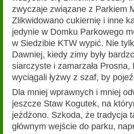
zwyczaje związane z Parkiem M
Zlikwidowano cukiernię i inne k
jedynie w Domku Parkowego mo
w Siedzibie KTW wypić. Nie tylko
Dawniej, kiedy zimy były bardzo
siarczyste i zamarzała Prosna, 
wyciągali łyżwy z szaf, by pojeź
Dla mniej wprawnych i mniej o
jeszcze Staw Kogutek, na któr
jeżdżono. Szkoda, że tradycja ta
głównym wejście do parku, na