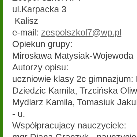
ul.Karpacka 3
Kalisz
e-mail:
zespolszkol7@wp.pl
Opiekun grupy:
Mirosława Matysiak-Wojewoda
Autorzy opisu:
uczniowie klasy 2c gimnazjum: 
Dziedzic Kamila, Trzcińska Oliw
Mydlarz Kamila, Tomasiuk Jaku
- u.
Współpracujacy nauczyciele:
mgr Diana Graczyk - nauczycie