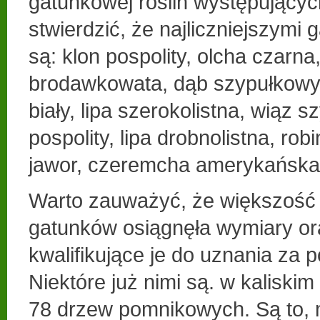
gatunkowej roślin występujący
stwierdzić, że najliczniejszymi
są: klon pospolity, olcha czarna
brodawkowata, dąb szypułkowy
biały, lipa szerokolistna, wiąz 
pospolity, lipa drobnolistna, rob
jawor, czeremcha amerykańska i
Warto zauważyć, że większość
gatunków osiągnęła wymiary or
kwalifikujące je do uznania za 
Niektóre już nimi są. w kaliskim
78 drzew pomnikowych. Są to, m.