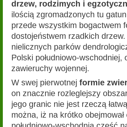
drzew, rodzimych i egzotycz
ilością zgromadzonych tu gatun
przede wszystkim bogactwem f
dostojeństwem rzadkich drzew. 
nielicznych parków dendrologic
Polski południowo-wschodniej, 
zawieruchy wojennej.
W swej pierwotnej
formie zwie
on znacznie rozleglejszy obszar
jego granic nie jest rzeczą łat
można, iż na krótko obejmował 
południowo-wschodnią część na