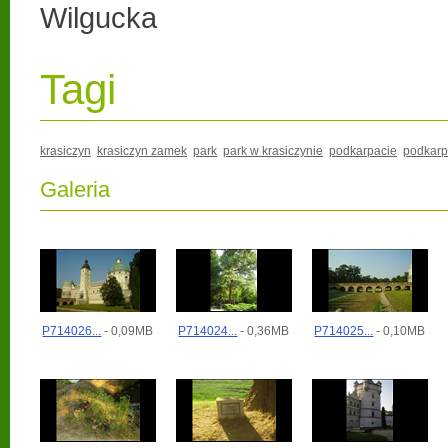
Wilgucka
Tagi
krasiczyn
krasiczyn zamek
park
park w krasiczynie
podkarpacie
podkarp
Galeria
P714026...
- 0,09MB
P714024...
- 0,36MB
P714025...
- 0,10MB