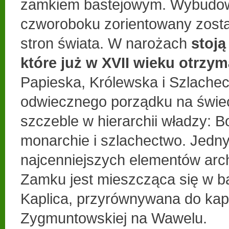
zamkiem bastejowym. Wybudow
czworoboku zorientowany zosta
stron świata. W narożach
stoją
które już w XVII wieku otrzy
Papieska, Królewska i Szlachec
odwiecznego porządku na świec
szczeble w hierarchii władzy: B
monarchie i szlachectwo. Jedn
najcenniejszych elementów arc
Zamku jest mieszcząca się w b
Kaplica, przyrównywana do kap
Zygmuntowskiej na Wawelu.