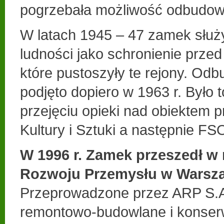
pogrzebała możliwość odbudo
W latach 1945 – 47 zamek służ
ludności jako schronienie prze
które pustoszyły te rejony. O
podjęto dopiero w 1963 r. Było 
przejęciu opieki nad obiektem p
Kultury i Sztuki a następnie F
W 1996 r. Zamek przeszedł w 
Rozwoju Przemysłu w Warsza
Przeprowadzone przez ARP S.A
remontowo-budowlane i konser