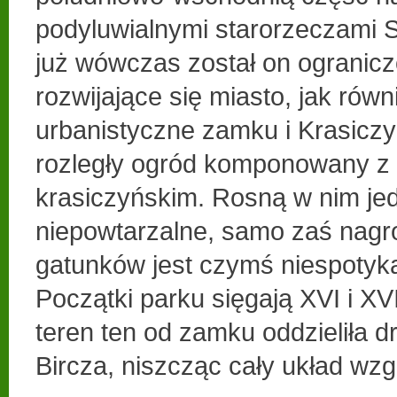
podyluwialnymi starorzeczami 
już wówczas został on ogranic
rozwijające się miasto, jak równ
urbanistyczne zamku i Krasiczyn
rozległy ogród komponowany z
krasiczyńskim. Rosną w nim je
niepowtarzalne, samo zaś nagr
gatunków jest czymś niespotyk
Początki parku sięgają XVI i XV
teren ten od zamku oddzieliła d
Bircza, niszcząc cały układ wzg