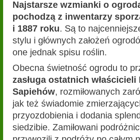
Najstarsze wzmianki o ogrod
pochodzą z inwentarzy spor
i 1887 roku
. Są to najcenniejs
stylu i głównych założeń ogrodó
one jednak spisu roślin.
Obecna świetność ogrodu to p
zasługa ostatnich właścicieli
Sapiehów
, rozmiłowanych zar
jak też świadomie zmierzającyc
przyozdobienia i dodania splen
siedzibie. Zamiłowani podróżnic
przywozili z podróży po całym 