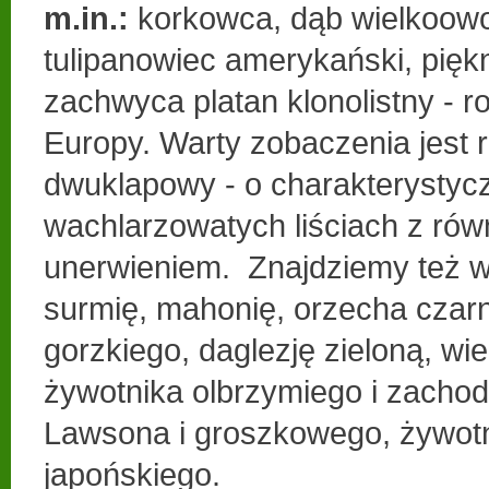
m.in.:
korkowca, dąb wielkoowo
tulipanowiec amerykański, pięk
zachwyca platan klonolistny - r
Europy. Warty zobaczenia jest 
dwuklapowy - o charakterystyc
wachlarzowatych liściach z ró
unerwieniem. Znajdziemy też w
surmię, mahonię, orzecha czar
gorzkiego, daglezję zieloną, wi
żywotnika olbrzymiego i zachod
Lawsona i groszkowego, żywot
japońskiego.