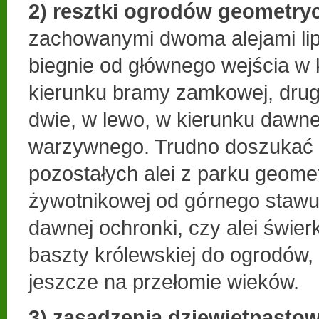
2) resztki ogrodów geometry
zachowanymi dwoma alejami li
biegnie od głównego wejścia w 
kierunku bramy zamkowej, drug
dwie, w lewo, w kierunku dawn
warzywnego. Trudno doszukać 
pozostałych alei z parku geome
żywotnikowej od górnego stawu
dawnej ochronki, czy alei świer
baszty królewskiej do ogrodów, 
jeszcze na przełomie wieków.
3) zasadzenia dziewiętnasto