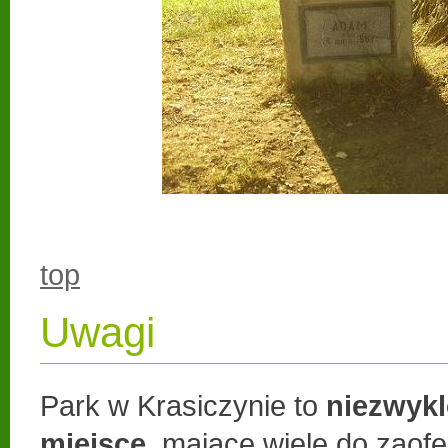
top
Uwagi
Park w Krasiczynie to
niezwykl
miejsce
, mające wiele do zaof