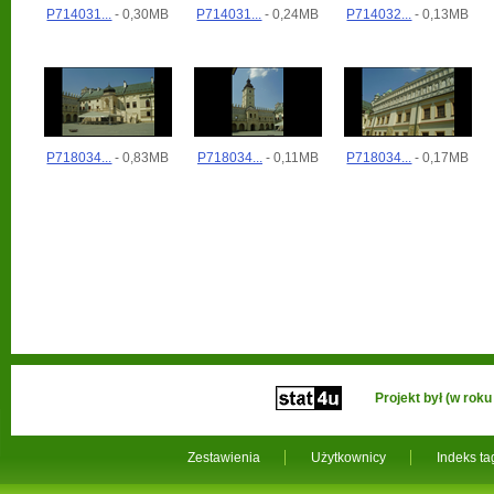
P714031...
- 0,30MB
P714031...
- 0,24MB
P714032...
- 0,13MB
P718034...
- 0,83MB
P718034...
- 0,11MB
P718034...
- 0,17MB
Projekt był (w ro
Zestawienia
Użytkownicy
Indeks t