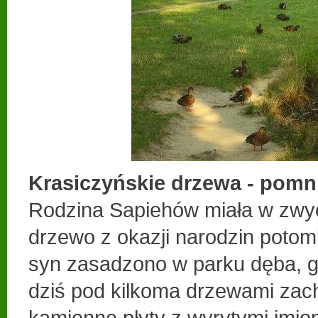
Krasiczyńskie drzewa - pomni
Rodzina Sapiehów miała w zwy
drzewo z okazji narodzin potomk
syn zasadzono w parku dęba, gd
dziś pod kilkoma drzewami zac
kamienne płyty z wyrytymi imio