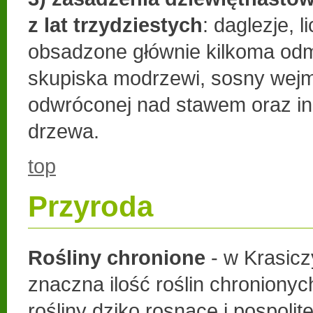
z lat trzydziestych
: daglezje, l
obsadzone głównie kilkoma odm
skupiska modrzewi, sosny wejm
odwróconej nad stawem oraz i
drzewa.
top
Przyroda
Rośliny chronione
- w Krasicz
znaczna ilość roślin chronionyc
rośliny dziko rosnące i pospolite