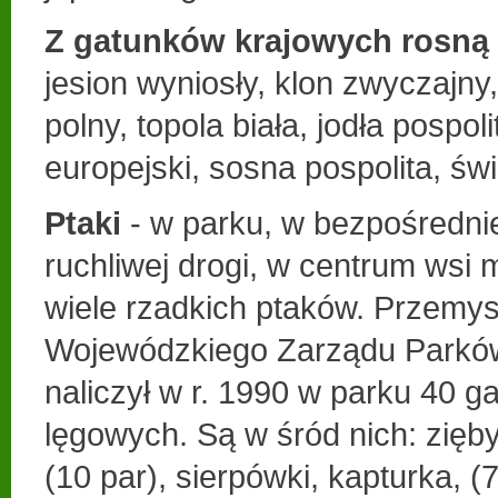
Z gatunków krajowych rosną 
jesion wyniosły, klon zwyczajny,
polny, topola biała, jodła pospo
europejski, sosna pospolita, świ
Ptaki
- w parku, w bezpośrednie
ruchliwej drogi, w centrum ws
wiele rzadkich ptaków. Przemy
Wojewódzkiego Zarządu Parkó
naliczył w r. 1990 w parku 40 
lęgowych. Są w śród nich: zięby 
(10 par), sierpówki, kapturka, (