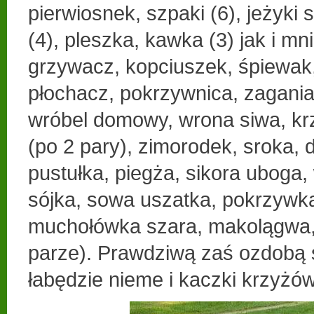
pierwiosnek, szpaki (6), jeżyki
(4), pleszka, kawka (3) jak i mn
grzywacz, kopciuszek, śpiewak
płochacz, pokrzywnica, zagani
wróbel domowy, wrona siwa, kr
(po 2 pary), zimorodek, sroka, d
pustułka, piegża, sikora uboga, 
sójka, sowa uszatka, pokrzywk
muchołówka szara, makolągwa, 
parze). Prawdziwą zaś ozdobą 
łabędzie nieme i kaczki krzyżów