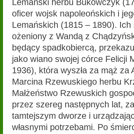
Lemański herbu Bukowczyk (179
oficer wojsk napoleońskich i je
Lemańskich (1815 – 1890). Ich 
ożeniony z Wandą z Chądzyński
będący spadkobiercą, przekazu
jako wiano swojej córce Felicji 
1936), która wyszła za mąż za
Marcina Rzewuskiego herbu Kr
Małżeństwo Rzewuskich gospod
przez szereg następnych lat, z
tamtejszym dworze i urządzając
własnymi potrzebami. Po śmierc