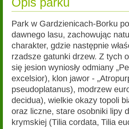
Opis parku
Park w Gardzienicach-Borku po
dawnego lasu, zachowując natur
charakter, gdzie następnie właś
rzadsze gatunki drzew. Z tych 
się jesion wyniosły odmiany „Pe
excelsior), klon jawor - „Atrop
pseudoplatanus), modrzew europ
decidua), wielkie okazy topoli bi
oraz liczne, stare osobniki lipy d
krymskiej (Tilia cordata, Tilia eu