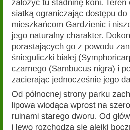
założyć tu stadninę koni. Teren
siatką ograniczając dostępu do
mieszkańcom Gardzienic i nisz
jego naturalny charakter. Doko
porastających go z powodu zan
śnieguliczki białej (Symphorica
czarnego (Sambucus nigra) i po
zacierając jednocześnie jego da
Od północnej strony parku zach
lipowa wiodąca wprost na szero
ruinami starego dworu. Od głów
i lewo rozchodzą się alejki bocz