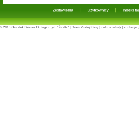
Zestawienia
Użytkownicy
Indeks t
© 2010
Ośrodek Działań Ekologicznych "Źródła"
|
Dzień Pustej Klasy
|
zielone szkoły
|
edukacja 