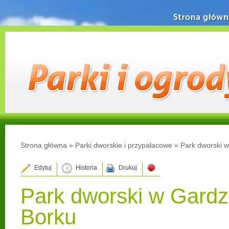
Strona główn
Strona główna
»
Parki dworskie i przypałacowe
»
Park dworski w
Edytuj
Historia
Drukuj
Park dworski w Gardz
Borku