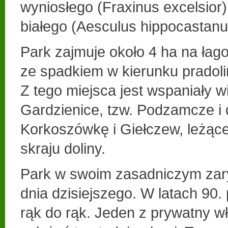
wyniosłego (Fraxinus excelsior
białego (Aesculus hippocastan
Park zajmuje około 4 ha na łag
ze spadkiem w kierunku pradolin
Z tego miejsca jest wspaniały 
Gardzienice, tzw. Podzamcze i d
Korkoszówkę i Giełczew, leżąc
skraju doliny.
Park w swoim zasadniczym zary
dnia dzisiejszego. W latach 90.
rąk do rąk. Jeden z prywatny wł