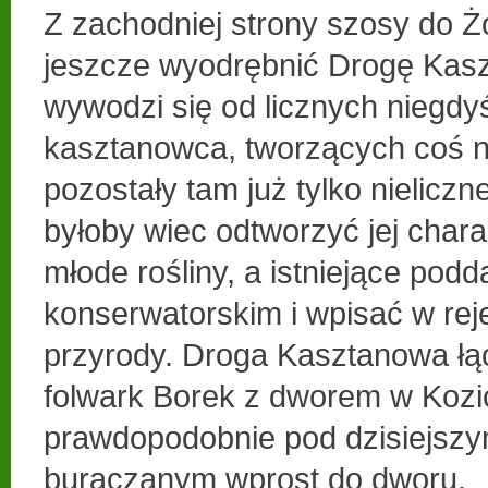
Z zachodniej strony szosy do Ż
jeszcze wyodrębnić Drogę Kasz
wywodzi się od licznych niegdy
kasztanowca, tworzących coś na
pozostały tam już tylko nielicz
byłoby wiec odtworzyć jej chara
młode rośliny, a istniejące pod
konserwatorskim i wpisać w re
przyrody. Droga Kasztanowa łą
folwark Borek z dworem w Kozic
prawdopodobnie pod dzisiejsz
buraczanym wprost do dworu.