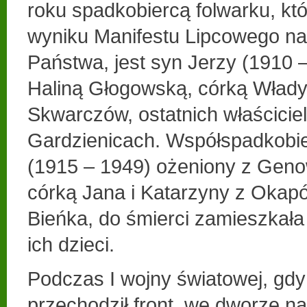
roku spadkobiercą folwarku, kt
wyniku Manifestu Lipcowego na
Państwa, jest syn Jerzy (1910 
Haliną Głogowską, córką Włady
Skwarczów, ostatnich właściciel
Gardzienicach. Współspadkobi
(1915 – 1949) ożeniony z Geno
córką Jana i Katarzyny z Okap
Bieńka, do śmierci zamieszkała 
ich dzieci.
Podczas I wojny światowej, gdy
przechodził front, we dworze na