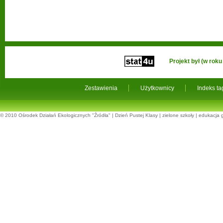
Projekt był (w ro
Zestawienia
Użytkownicy
Indeks t
© 2010
Ośrodek Działań Ekologicznych "Źródła"
|
Dzień Pustej Klasy
|
zielone szkoły
|
edukacja 