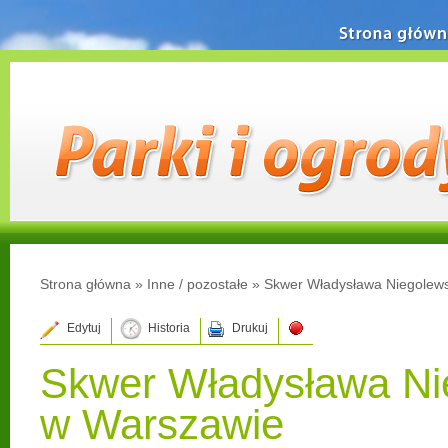
Strona główn
Strona główna
»
Inne / pozostałe
»
Skwer Władysława Niegolew
Edytuj
Historia
Drukuj
Skwer Władysława Ni
w Warszawie