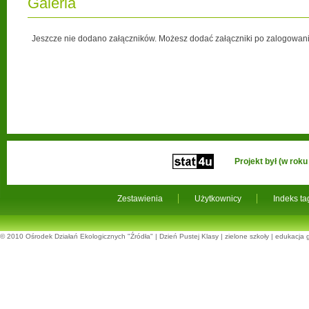
Galeria
Jeszcze nie dodano załączników. Możesz dodać załączniki po zalogowani
Projekt był (w ro
Zestawienia
Użytkownicy
Indeks t
© 2010
Ośrodek Działań Ekologicznych "Źródła"
|
Dzień Pustej Klasy
|
zielone szkoły
|
edukacja 