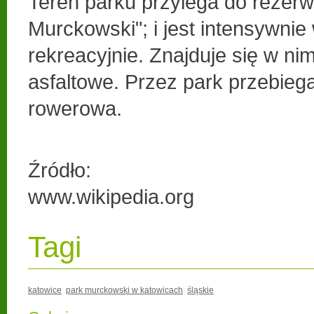
Teren parku przylega do rezerw
Murckowski"; i jest intensywni
rekreacyjnie. Znajduje się w nim
asfaltowe. Przez park przebieg
rowerowa.
Źródło:
www.wikipedia.org
Tagi
katowice
park murckowski w katowicach
śląskie