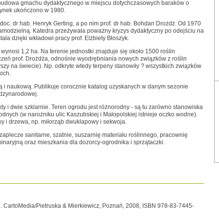
 budowa gmachu dydaktycznego w miejscu dotychczasowych baraków o
dynek ukończono w 1980.
oc. dr hab. Henryk Gerting, a po nim prof. dr hab. Bohdan Drożdż. Od 1970
amodzielną. Katedra przeżywała poważny kryzys dydaktyczny po odejściu na
ała dzięki wkładowi pracy prof. Elżbiety Błoszyk.
 wynosi 1,2 ha. Na terenie jednostki znajduje się około 1500 roślin
dczeń prof. Drożdża, odnośnie wyodrębniania nowych związków z roślin
rwszy na świecie). Np. odkryte wtedy terpeny stanowiły ? wszystkich związków
kich.
ą i naukową. Publikuje corocznie katalog uzyskanych w danym sezonie
ędzynarodowej.
ty i dwie szklarnie. Teren ogrodu jest różnorodny - są tu zarówno stanowiska
 wodnych (w narożniku ulic Kaszubskiej i Małopolskiej istnieje oczko wodne).
wy i drzewa, np. miłorząb dwuklapowy i sekwoja.
aplecze sanitarne, szatnie, suszarnię materiału roślinnego, pracownię
minaryjną oraz mieszkania dla dozorcy-ogrodnika i sprzątaczki.
yd. CartoMedia/Pietruska & Mierkiewicz, Poznań, 2008, ISBN 978-83-7445-