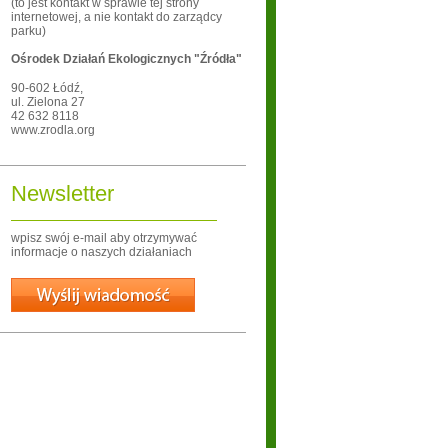
(to jest kontakt w sprawie tej strony
internetowej, a nie kontakt do zarządcy
parku)
Ośrodek Działań Ekologicznych "Źródła"
90-602
Łódź
,
ul. Zielona 27
42 632 8118
www.zrodla.org
Newsletter
wpisz swój e-mail aby otrzymywać
informacje o naszych działaniach
Wyślij