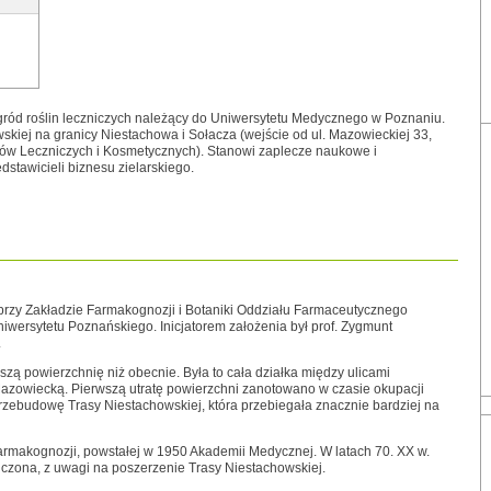
ród roślin leczniczych należący do Uniwersytetu Medycznego w Poznaniu.
wskiej na granicy Niestachowa i Sołacza (wejście od ul. Mazowieckiej 33,
ców Leczniczych i Kosmetycznych). Stanowi zaplecze naukowe i
dstawicieli biznesu zielarskiego.
przy Zakładzie Farmakognozji i Botaniki Oddziału Farmaceutycznego
wersytetu Poznańskiego. Inicjatorem założenia był prof. Zygmunt
.
ą powierzchnię niż obecnie. Była to cała działka między ulicami
azowiecką. Pierwszą utratę powierzchni zanotowano w czasie okupacji
przebudowę Trasy Niestachowskiej, która przebiegała znacznie bardziej na
rmakognozji, powstałej w 1950 Akademii Medycznej. W latach 70. XX w.
czona, z uwagi na poszerzenie Trasy Niestachowskiej.