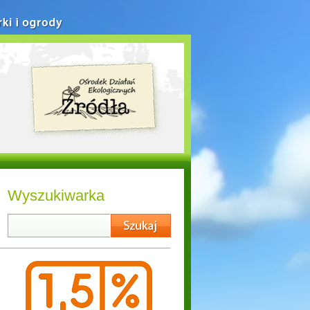
rki i ogrody
Wyszukiwarka