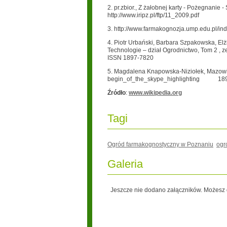
2. pr.zbior., Z żałobnej karty - Pożegnanie 
http://www.iripz.pl/ftp/11_2009.pdf
3. http://www.farmakognozja.ump.edu.pl/ind
4. Piotr Urbański, Barbara Szpakowska, El
Technologie – dział Ogrodnictwo, Tom 2 , 
ISSN 1897-7820
5. Magdalena Knapowska-Niziołek, Mazowie
begin_of_the_skype_highlighting
18
Źródło
:
www.wikipedia.org
Tagi
Ogród farmakognostyczny w Poznaniu
ogr
Galeria
Jeszcze nie dodano załączników. Możesz d