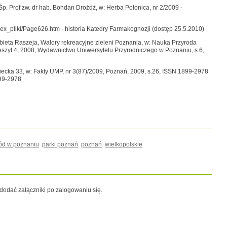
- Śp. Prof zw. dr hab. Bohdan Drożdż, w: Herba Polonica, nr 2/2009 -
ex_pliki/Page626.htm - historia Katedry Farmakognozji (dostęp 25.5.2010)
żbieta Raszeja, Walory rekreacyjne zieleni Poznania, w: Nauka Przyroda
zeszyt 4, 2008, Wydawnictwo Uniwersytetu Przyrodniczego w Poznaniu, s.6,
cka 33, w: Fakty UMP, nr 3(87)/2009, Poznań, 2009, s.26, ISSN 1899-2978
99-2978
ód w poznaniu
parki poznań
poznań
wielkopolskie
odać załączniki po zalogowaniu się.