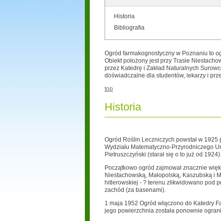
Historia
Bibliografia
Ogród farmakognostyczny w Poznaniu to og
Obiekt położony jest przy Trasie Niestacho
przez Katedrę i Zakład Naturalnych Surow
doświadczalne dla studentów, lekarzy i prze
top
Historia
Ogród Roślin Leczniczych powstał w 1925 
Wydziału Matematyczno-Przyrodniczego Uni
Pietruszczyński (starał się o to już od 1924)
Początkowo ogród zajmował znacznie większ
Niestachowską, Małopolską, Kaszubską i M
hitlerowskiej - ? terenu zlikwidowano pod 
zachód (za basenami).
1 maja 1952 Ogród włączono do Katedry Fa
jego powierzchnia została ponownie ograni