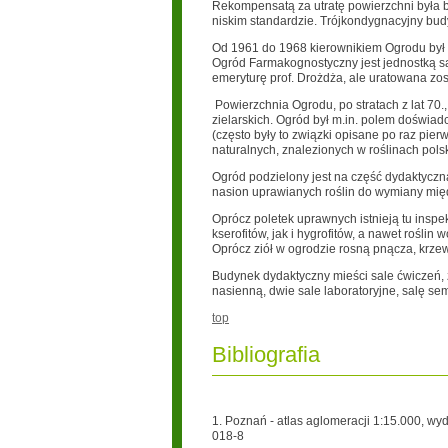
Rekompensatą za utratę powierzchni była
niskim standardzie. Trójkondygnacyjny bu
Od 1961 do 1968 kierownikiem Ogrodu był d
Ogród Farmakognostyczny jest jednostką s
emeryturę prof. Drożdża, ale uratowana zost
Powierzchnia Ogrodu, po stratach z lat 70.,
zielarskich. Ogród był m.in. polem doświa
(często były to związki opisane po raz pie
naturalnych, znalezionych w roślinach pols
Ogród podzielony jest na część dydaktyczn
nasion uprawianych roślin do wymiany mi
Oprócz poletek uprawnych istnieją tu inspek
kserofitów, jak i hygrofitów, a nawet roślin
Oprócz ziół w ogrodzie rosną pnącza, krze
Budynek dydaktyczny mieści sale ćwiczeń, z
nasienną, dwie sale laboratoryjne, salę se
top
Bibliografia
1. Poznań - atlas aglomeracji 1:15.000, w
018-8