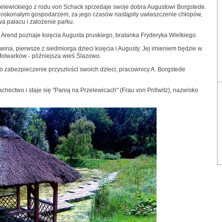
przelewickiego z rodu von Schack sprzedaje swoje dobra Augustowi Borgstede.
 doskonałym gospodarzem, za jego czasów nastąpiły uwłaszczenie chłopów,
a pałacu i założenie parku.
 Arend poznaje księcia Augusta pruskiego, bratanka Fryderyka Wielkiego.
wina, pierwsze z siedmiorga dzieci księcia i Augusty. Jej imieniem będzie w
 folwarków - późniejsza wieś Ślazowo.
o zabezpieczenie przyszłości swoich dzieci, pracownicy A. Borgstede
chectwo i staje się "Panią na Przelewicach" (Frau von Prillwitz), nazwisko