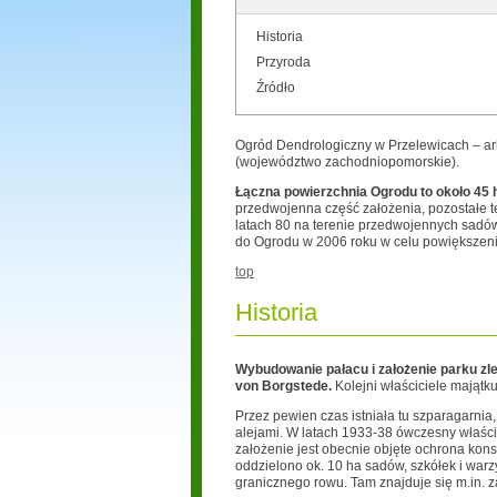
Historia
Przyroda
Źródło
Ogród Dendrologiczny w Przelewicach – ar
(województwo zachodniopomorskie).
Łączna powierzchnia Ogrodu to około 45 
przedwojenna część założenia, pozostałe te
latach 80 na terenie przedwojennych sadó
do Ogrodu w 2006 roku w celu powiększenia
top
Historia
Wybudowanie pałacu i założenie parku zle
von Borgstede.
Kolejni właściciele majątk
Przez pewien czas istniała tu szparagarni
alejami. W latach 1933-38 ówczesny właści
założenie jest obecnie objęte ochrona kons
oddzielono ok. 10 ha sadów, szkółek i war
granicznego rowu. Tam znajduje się m.in. 