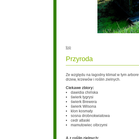
top
Przyroda
Ze względu na łagodny klimat w tym arbore
drzew, krzewów i roślin zielnych.
Ciekawe zbiory:
• dawidia chińska
• świerk tygrysi
• świerk Brewera
• świerk Wilsona
• klon kosmaty
• sosna drobnokwiatowa
• cedr atlaski
• mamutowiec olbrzymi
A z roślin zielnych: