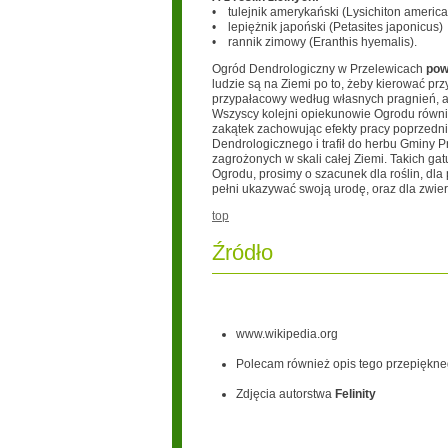
• tulejnik amerykański (Lysichiton americ
• lepiężnik japoński (Petasites japonicus)
• rannik zimowy (Eranthis hyemalis).
Ogród Dendrologiczny w Przelewicach
pow
ludzie są na Ziemi po to, żeby kierować przy
przypałacowy według własnych pragnień, 
Wszyscy kolejni opiekunowie Ogrodu równie
zakątek zachowując efekty pracy poprzedn
Dendrologicznego i trafił do herbu Gminy P
zagrożonych w skali całej Ziemi. Takich ga
Ogrodu, prosimy o szacunek dla roślin, dla
pełni ukazywać swoją urodę, oraz dla zwier
top
Źródło
www.wikipedia.org
Polecam również opis tego przepiękne
Zdjęcia autorstwa
Felinity