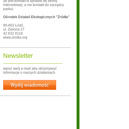
(to jest kontakt w sprawie tej strony
internetowej, a nie kontakt do zarządcy
parku)
Ośrodek Działań Ekologicznych "Źródła"
90-602
Łódź
,
ul. Zielona 27
42 632 8118
www.zrodla.org
Newsletter
wpisz swój e-mail aby otrzymywać
informacje o naszych działaniach
Wyślij