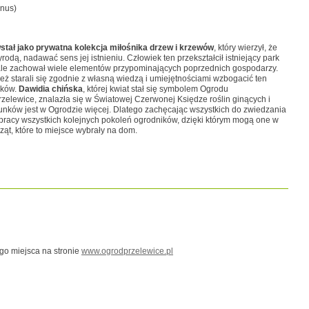
anus)
stał jako prywatna kolekcja miłośnika drzew i krzewów
, który wierzył, że
rodą, nadawać sens jej istnieniu. Człowiek ten przekształcił istniejący park
ale zachował wiele elementów przypominających poprzednich gospodarzy.
ż starali się zgodnie z własną wiedzą i umiejętnościami wzbogacić ten
ików.
Dawidia chińska
, której kwiat stał się symbolem Ogrodu
rzelewice, znalazła się w Światowej Czerwonej Księdze roślin ginących i
tunków jest w Ogrodzie więcej. Dlatego zachęcając wszystkich do zwiedzania
 pracy wszystkich kolejnych pokoleń ogrodników, dzięki którym mogą one w
ząt, które to miejsce wybrały na dom.
go miejsca na stronie
www.ogrodprzelewice.pl