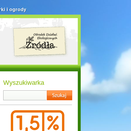
rki i ogrody
Wyszukiwarka