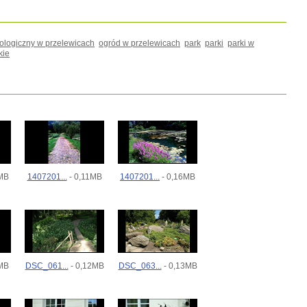
ologiczny w przelewicach
ogród w przelewicach
park
parki
parki w
kie
MB
1407201...
- 0,11MB
1407201...
- 0,16MB
MB
DSC_061...
- 0,12MB
DSC_063...
- 0,13MB