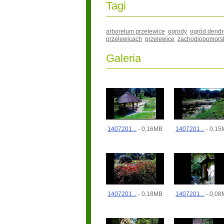
Tagi
arboretum przelewice
ogrody
ogród dendr
przelewicach
przelewice
zachodiopomors
Galeria
1407201...
- 0,16MB
1407201...
- 0,15
1407201...
- 0,18MB
1407201...
- 0,08