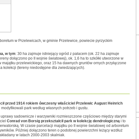
boretum w Przelewicach, w gminie Przelewice, powiecie pyrzyckim
ha, w tym
: 30 ha zajmuje istniejący ogród z pałacem (ok. 22 ha zajmuje
reny dołączono po II wojnie światowej), ok. 1,6 ha to szkółki utworzone w
w majątku przelewickiego, oraz 15 ha dawnych gruntów ornych przyłączone
 kolekcji (tereny niedostępne dla zwiedzających).
cił przed 1914 rokiem ówczesny właściciel Przelewic August Heinrich
u modyfikowali park według własnych potrzeb i gustu.
a, uprawy sadownicze i warzywniki rozmieszczone częściowo między starymi
ciel
Conrad von Borsig przekształcił park w kolekcję dendrologiczną
i to
erwatorską. W czasie parcelacji majątku po II wojnie światowej od arboretum
zywników. Później dołączono teren o podobnej powierzchni leżący wzdłuż
zakładany w latach 2000-2003 skalniak.