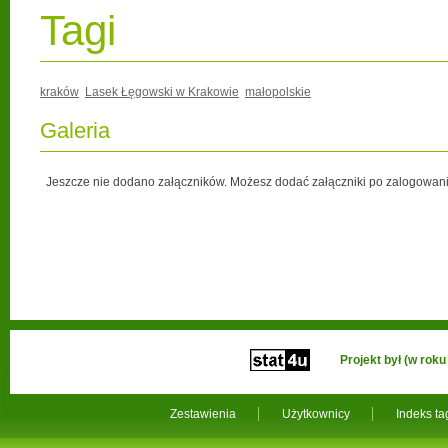
Tagi
kraków
Lasek Łęgowski w Krakowie
małopolskie
Galeria
Jeszcze nie dodano załączników. Możesz dodać załączniki po zalogowani
Projekt był (w ro
Zestawienia
Użytkownicy
Indeks t