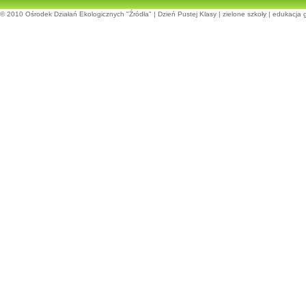
© 2010
Ośrodek Działań Ekologicznych "Źródła"
|
Dzień Pustej Klasy
|
zielone szkoły
|
edukacja 