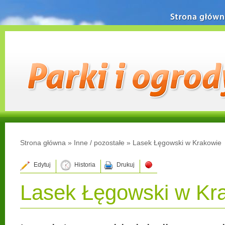
Strona główn
Strona główna
»
Inne / pozostałe
»
Lasek Łęgowski w Krakowie
Edytuj
Historia
Drukuj
Lasek Łęgowski w Kr