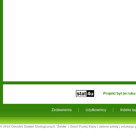
Projekt był (w ro
Zestawienia
Użytkownicy
Indeks t
© 2010
Ośrodek Działań Ekologicznych "Źródła"
|
Dzień Pustej Klasy
|
zielone szkoły
|
edukacja 