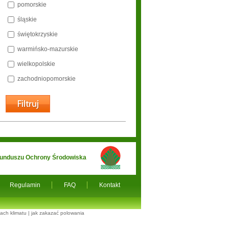
pomorskie
śląskie
świętokrzyskie
warmińsko-mazurskie
wielkopolskie
zachodniopomorskie
 Funduszu Ochrony Środowiska
Regulamin
FAQ
Kontakt
ach klimatu
|
jak zakazać polowania