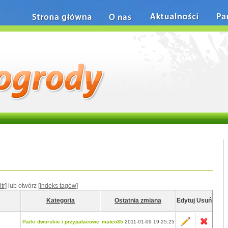
Strona główna
O nas
Aktualności
Pa
tr]
lub otwórz
[indeks tagów]
Kategoria
Ostatnia zmiana
Edytuj
Usuń
Parki dworskie i przypałacowe
mateo35
2011-01-09 19:25:25