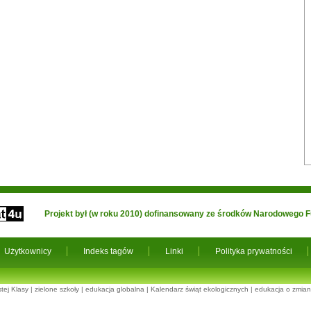
Projekt był (w roku 2010) dofinansowany ze środków Narodowego
Użytkownicy
Indeks tagów
Linki
Polityka prywatności
tej Klasy
|
zielone szkoły
|
edukacja globalna
|
Kalendarz świąt ekologicznych
|
edukacja o zmian