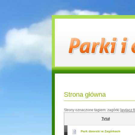
Strona główna
Strony oznaczone tagiem:
zagórki
[wyłącz fil
Tytuł
Park dworski w Zagórkach