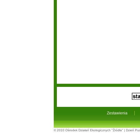
Zestawienia
© 2010
Ośrodek Działań Ekologicznych "Źródła"
|
Dzień Pus