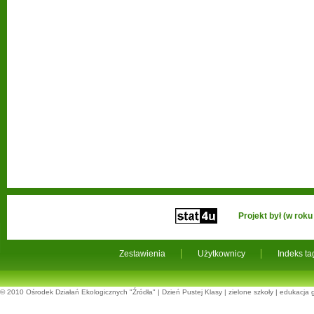
Projekt był (w ro
Zestawienia
Użytkownicy
Indeks t
© 2010
Ośrodek Działań Ekologicznych "Źródła"
|
Dzień Pustej Klasy
|
zielone szkoły
|
edukacja 